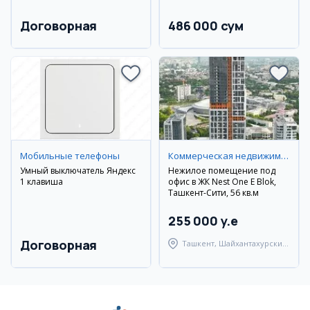
Договорная
486 000 сум
Мобильные телефоны
Коммерческая недвижимость
Умный выключатель Яндекс
Нежилое помещение под
1 клавиша
офис в ЖК Nest One E Blok,
Ташкент-Сити, 56 кв.м
255 000 y.e
Договорная
Ташкент, Шайхантахурский
район