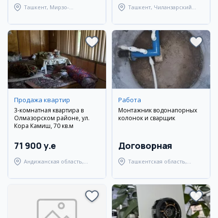
Ташкент, Мирзо-
Ташкент, Чиланзарский
Улугбекский район
район
Продажа квартир
Работа
3-комнатная квартира в
Монтажник водонапорных
Олмазорском районе, ул.
колонок и сварщик
Кора Камиш, 70 кв.м
71 900 y.e
Договорная
Андижанская область,
Ташкентская область,
город Андижан
Янгиюльский район