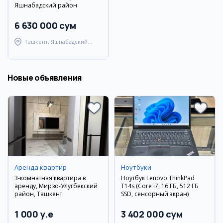
Яшнабадский район
6 630 000 сум
Ташкент, Яшнабадский
район
Новые объявления
Аренда квартир
Ноутбуки
3-комнатная квартира в
Ноутбук Lenovo ThinkPad
аренду, Мирзо-Улугбекский
T14s (Core i7, 16 ГБ, 512 ГБ
район, Ташкент
SSD, сенсорный экран)
1 000 y.e
3 402 000 сум