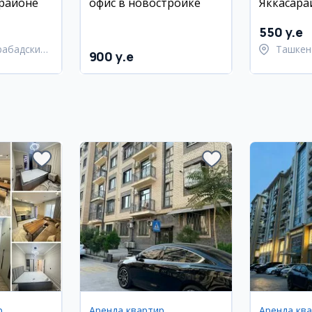
районе
офис в новостройке
Яккасара
550 y.e
рабадский
Ташкен
900 y.e
район
р
Аренда квартир
Аренда кв