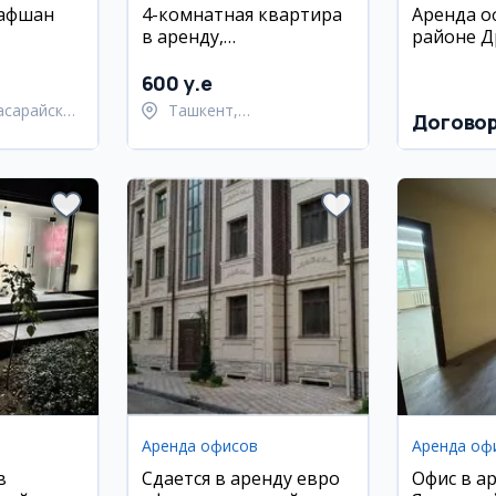
рафшан
4-комнатная квартира
Аренда о
в аренду,
районе Д
Шайхантахурский
народов
район, Ибн Сино
600 y.e
асарайский
Ташкент,
Догово
Шайхантахурский район
Аренда офисов
Аренда оф
в
Сдается в аренду евро
Офис в а