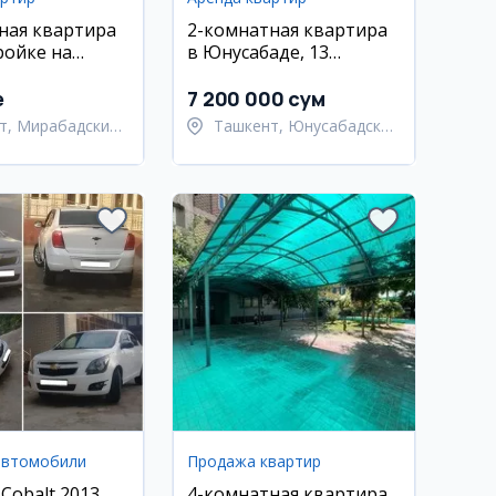
ная квартира
2-комнатная квартира
ройке на
в Юнусабаде, 13
авеню, рядом
квартал, 55 м²
Ойбек
e
7 200 000 сум
т, Мирабадский
Ташкент, Юнусабадский
район
автомобили
Продажа квартир
 Cobalt 2013
4-комнатная квартира