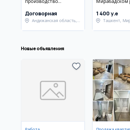
производство
Мирабадском 
натяжных потолков в
Андижане
Договорная
1 400 y.e
Андижанская область,
Ташкент, Ми
Андижанский район
район
Новые объявления
Работа
Продажа кварти