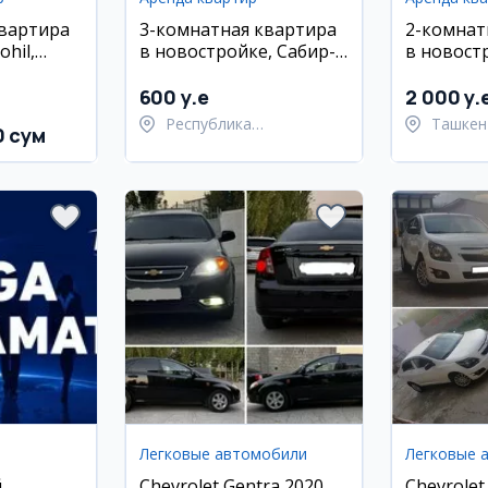
квартира
3-комнатная квартира
2-комнат
ohil,
в новостройке, Сабир-
в новост
район
Рабад, 9/10 этаж, евро-
Мирабад 
ремонт
с метро 
600 y.e
2 000 y.
Республика
Ташкен
0 сум
Каракалпакстан,
район
Берунийский район
Легковые автомобили
Легковые 
й
Chevrolet Gentra 2020,
Chevrolet