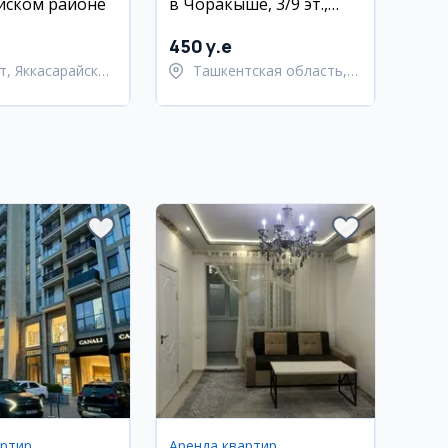
йском районе
в Чоракыше, 3/9 эт.,
евро ремонт
450 y.e
т, Яккасарайский
Ташкентская область,
Ташкентский район
артир
Аренда квартир