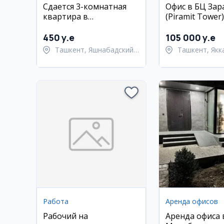
Сдается 3-комнатная
Офис в БЦ За
квартира в
(Piramit Tower)
Яшнабадском районе,
ул. Лисунова
450 y.e
105 000 y.e
Ташкент, Яшнабадский
Ташкент, Якк
район
район
Работа
Аренда офисов
Рабочий на
Аренда офиса 