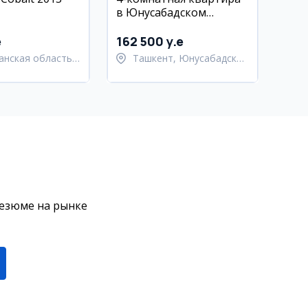
в Юнусабадском
районе, спецплан дом,
110 м²
e
162 500 y.e
анская область,
Ташкент, Юнусабадский
лакский район
район
резюме на рынке