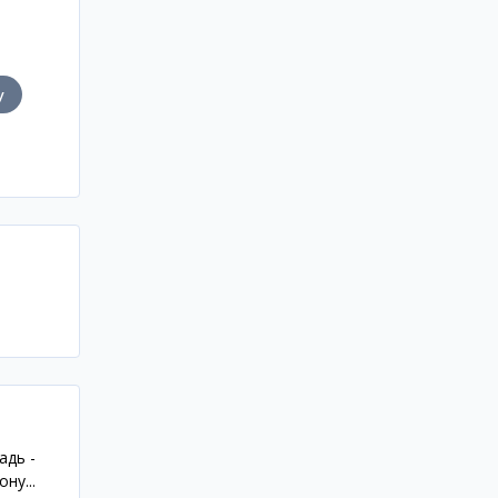
у
адь -
ну...