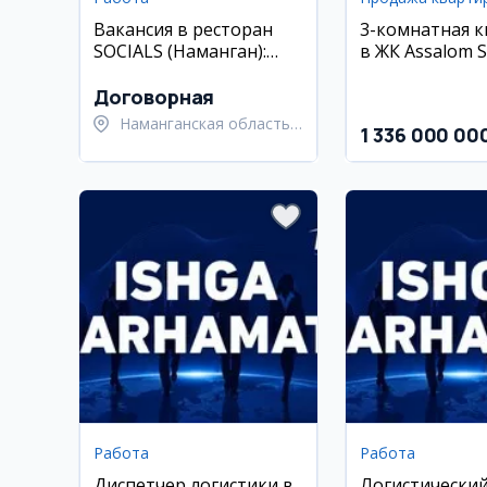
Вакансия в ресторан
3-комнатная 
SOCIALS (Наманган):
в ЖК Assalom S
кассир, супервайзер,
Яшнобадский 
кондитер
Договорная
Наманганская область,
1 336 000 00
Наманганский район
Работа
Работа
Диспетчер логистики в
Логистически