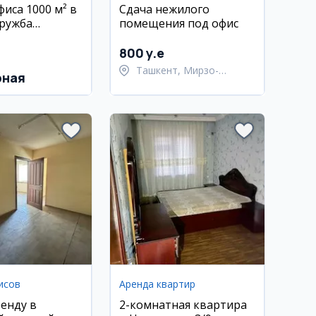
фиса 1000 м² в
Сдача нежилого
ружба
помещения под офис
800 y.e
Ташкент, Мирзо-
рная
Улугбекский район
исов
Аренда квартир
ренду в
2-комнатная квартира