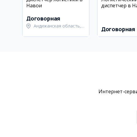
Навои
диспетчер в Н
Договорная
Андижанская область,
Договорная
город Андижан
Интернет-серви