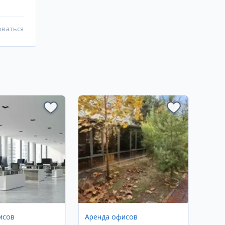
оваться
исов
Аренда офисов