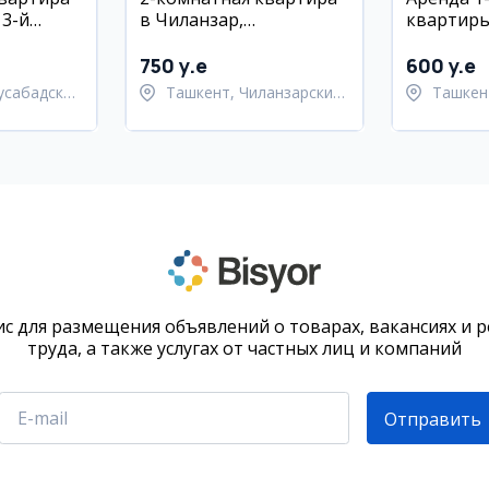
13-й
в Чиланзар,
квартиры
аж, 70 м²
новостройка, 52 м², с
Чиланзар
мебелью и техникой
750 y.e
600 y.e
усабадский
Ташкент, Чиланзарский
Ташкен
район
район
с для размещения объявлений о товарах, вакансиях и 
труда, а также услугах от частных лиц и компаний
Отправить