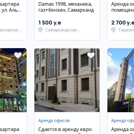
квартира
Damas 1998, механика,
Аренда о
 ул. Аль-
газ+бензин, Самарканд
помещени
таж, с
Чиланза
ебелью
1 500 y.e
2 700 y.
анзарский
Самаркандская
Ташкен
область,
район
Самаркандский район
Аренда офисов
Аренда оф
квартира
Сдается в аренду евро
Аренда о