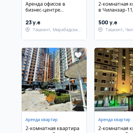
Аренда офисов в
2-комнатная 
бизнес-центре
в Чиланзар-11,
PANORAMIC
Хорезми, 3/9 э
ремонтом и м
23 y.e
500 y.e
Ташкент, Мирабадский
Ташкент, Чил
район
район
Аренда квартир
Аренда квартир
2-комнатная квартира
2-комнатная 