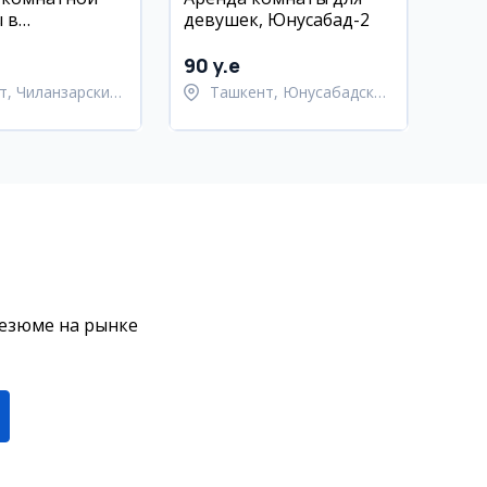
 в
девушек, Юнусабад-2
ском районе
90 y.e
т, Чиланзарский
Ташкент, Юнусабадский
район
резюме на рынке