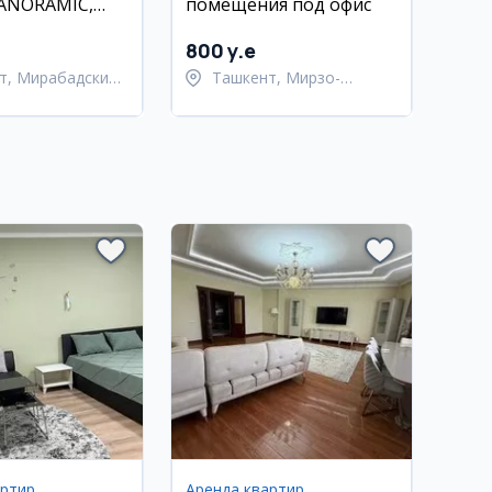
PANORAMIC,
помещения под офис
800 y.e
т, Мирабадский
Ташкент, Мирзо-
Улугбекский район
артир
Аренда квартир