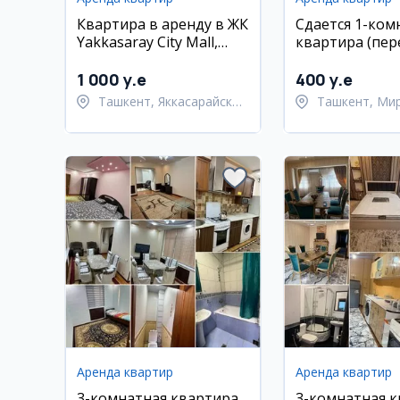
Квартира в аренду в ЖК
Сдается 1-ком
Yakkasaray City Mall,
квартира (пер
Яккасарайский район,
в 2-комнатную
95 кв.м.
Мирабаде, 5-й
1 000 y.e
400 y.e
рядом с метро
Ташкент, Яккасарайский
Ташкент, Ми
район
район
Аренда квартир
Аренда квартир
3-комнатная квартира
3-комнатная 