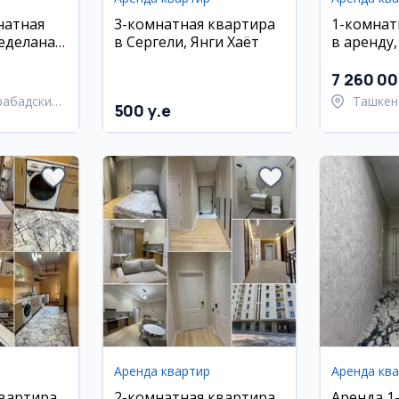
натная
3-комнатная квартира
1-комнат
еделана
в Сергели, Янги Хаёт
в аренду
) в
район, ул
 массив,
7 260 0
 Кийот
рабадский
Ташкен
500 y.e
район
Аренда квартир
Аренда кв
квартира
2-комнатная квартира
Аренда 1