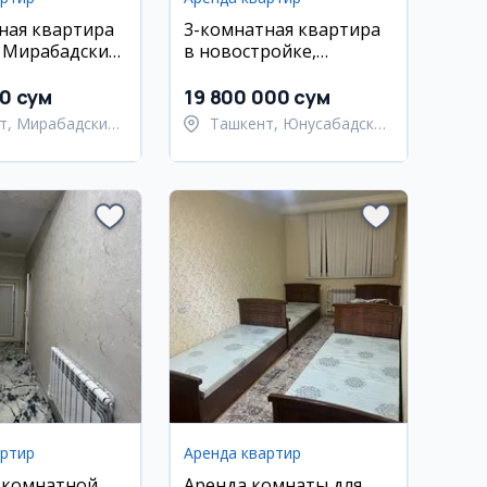
ная квартира
3-комнатная квартира
, Мирабадский
в новостройке,
. Шахрисабз
Юнусабадский район,
Ц-2
00 сум
19 800 000 сум
т, Мирабадский
Ташкент, Юнусабадский
район
артир
Аренда квартир
-комнатной
Аренда комнаты для