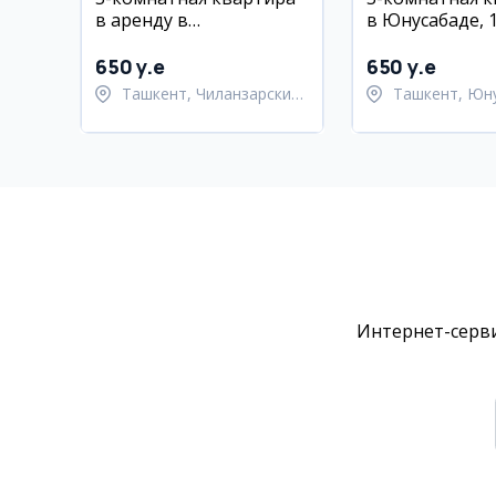
в аренду в
в Юнусабаде, 
Чиланзарском районе,
квартал, 6/9 эт
ул. Сингапурская
650 y.e
650 y.e
Ташкент, Чиланзарский
Ташкент, Юн
район
район
Интернет-серви