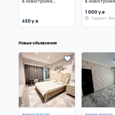
в новостройке,
в новостройке
Сергели, Янги Дархон
Яккасарай, Шо
Руставели
1 000 y.e
Ташкент, Якк
450 y.e
район
Новые объявления
Аренда квартир
Аренда квартир