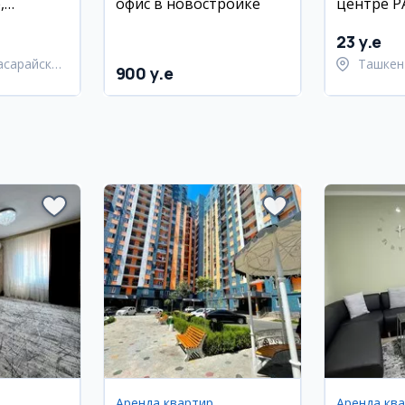
,
офис в новостройке
центре 
та
Мирабад
23 y.e
асарайский
Ташкен
900 y.e
район
Аренда квартир
Аренда кв