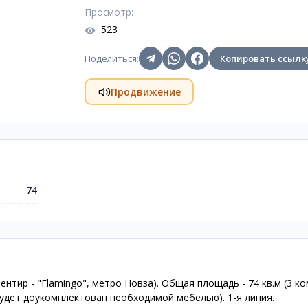
Просмотр
:
523
Поделиться
:
Копировать ссылк
Продвижение
74
ентир - "Flamingo", метро Новза). Общая площадь - 74 кв.м (3 к
(будет доукомплектован необходимой мебелью). 1-я линия.