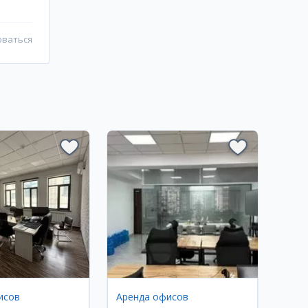
оваться
исов
Аренда офисов