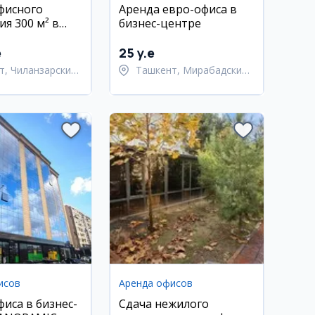
фисного
Аренда евро-офиса в
я 300 м² в
бизнес-центре
ре
e
25 y.e
т, Чиланзарский
Ташкент, Мирабадский
район
исов
Аренда офисов
фиса в бизнес-
Сдача нежилого