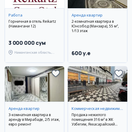
Работа
Аренда квартир
Горничная в отель Reikartz
2-комнатная квартира в
(Намангани 12)
Юнсобод (Манзара), 55 м²,
1/13 этаж
3 000 000 сум
600 y.e
Наманганская область,
Наманганский район
Аренда квартир
Коммерческая недвижимость
3-комнатная квартира в
Продажа нежилого
аренду в Мирабаде, 2/5 этаж,
помещения 316 м² в ЖК
евро ремонт
Узбегим, Яккасарайский
район