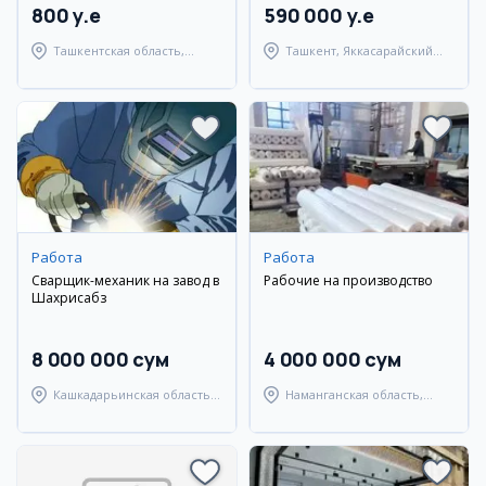
800 y.e
590 000 y.e
Ташкентская область,
Ташкент, Яккасарайский
Ташкентский район
район
Работа
Работа
Сварщик-механик на завод в
Рабочие на производство
Шахрисабз
8 000 000 сум
4 000 000 сум
Кашкадарьинская область,
Наманганская область,
Шахрисабзский район
Уйчинский район