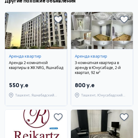
Другие похожие объявления
Аренда квартир
Аренда квартир
Аренда 2-комнатной
3-комнатная квартира в
квартиры в ЖК NRG, Яшнабад
аренду в Юнусабаде, 2-й
квартал, 92 м²
550 y.e
800 y.e
Ташкент, Яшнабадский
Ташкент, Юнусабадский
район
район