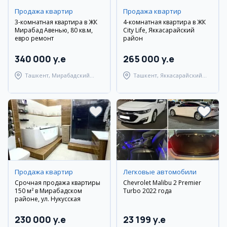
Продажа квартир
Продажа квартир
3-комнатная квартира в ЖК
4-комнатная квартира в ЖК
Мирабад Авенью, 80 кв.м,
City Life, Яккасарайский
евро ремонт
район
340 000 y.e
265 000 y.e
Ташкент, Мирабадский
Ташкент, Яккасарайский
район
район
Продажа квартир
Легковые автомобили
Срочная продажа квартиры
Chevrolet Malibu 2 Premier
150 м² в Мирабадском
Turbo 2022 года
районе, ул. Нукусская
230 000 y.e
23 199 y.e