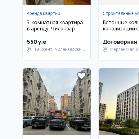
Аренда квартир
Строительные ус
3-комнатная квартира
Бетонные кол
в аренду, Чиланзар
канализации с
установкой
550 y.e
Договорная
Ташкент, Чиланзарский
Ферганская о
район
Ферганский р