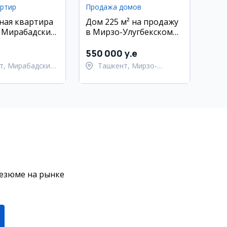
артир
Продажа домов
ная квартира
Дом 225 м² на продажу
, Мирабадский
в Мирзо-Улугбекском
К Golden House
районе, 5.2 сотки
550 000 y.e
т, Мирабадский
Ташкент, Мирзо-
Улугбекский район
резюме на рынке