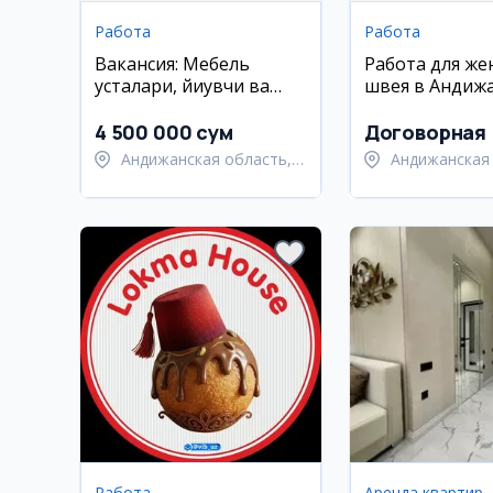
Работа
Работа
Вакансия: Мебель
Работа для же
усталари, йиғувчи ва
швея в Андиж
ЧПУ оператори
4 500 000 сум
Договорная
Андижанская область,
Андижанская 
Андижанский район
Андижанский
Работа
Аренда квартир