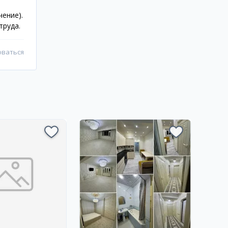
чение).
труда.
оваться