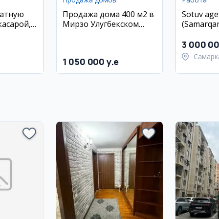
натную
Продажа дома 400 м2 в
Sotuv age
касарой,
Мирзо Улугбекском
(Samarqa
арденс
районе
3 000 0
Самарк
1 050 000 y.e
област
Самарк