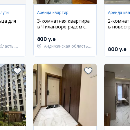
луги
Аренда квартир
Аренда кв
ьца для
3-комнатная квартира
2-комнат
в Чиланзоре рядом с
в новостр
метро Навза
ул. Махт
800 y.e
бласть,
Андижанская область,
800 y.e
айон
город Андижан