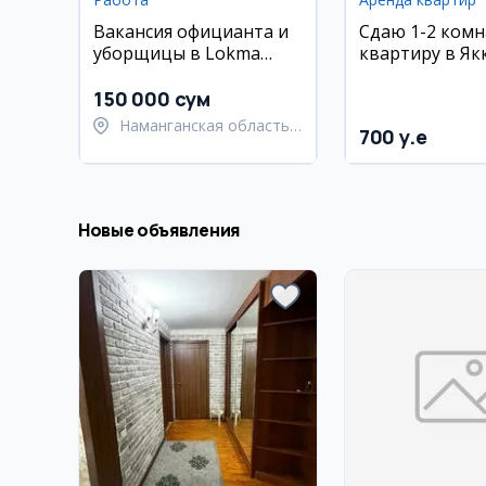
Вакансия официанта и
Сдаю 1-2 ком
уборщицы в Lokma
квартиру в Як
House
ЖК Престиж Г
150 000 сум
Наманганская область,
700 y.e
Наманганский район
Новые объявления