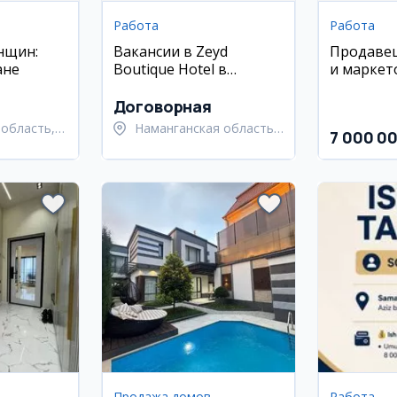
Работа
Работа
нщин:
Вакансии в Zeyd
Продавец
ане
Boutique Hotel в
и маркет
Намангане
(женщины
Qo'rg'on
Договорная
область,
Наманганская область,
7 000 0
 район
Наманганский район
Продажа домов
Работа