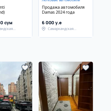
nti
Продажа автомобиля
nd)
Damas 2024 года
00 сум
6 000 y.e
андская
Самаркандская
ь,
область,
андский район
Самаркандский район