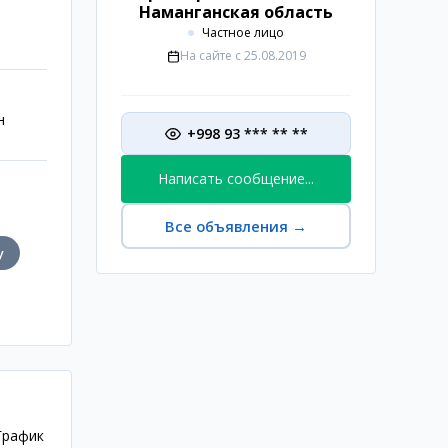
Наманганская область
Частное лицо
На сайте с
25.08.2019
н
+998 93 *** ** **
Написать сообщение...
Все объявления
→
у
График