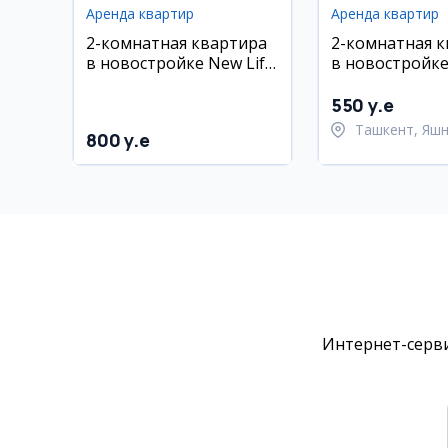
Аренда квартир
Аренда квартир
2-комнатная квартира
2-комнатная 
в новостройке New Life,
в новостройке
ул. Мухаммада
Яшнабад, рядо
Хамдуллахи, рядом с
метро Олмос
550 y.e
парком Ашхабад и
Ташкент, Яш
800 y.e
Diplomatiya Eco Park.
район
Евро ремонт
Интернет-серви