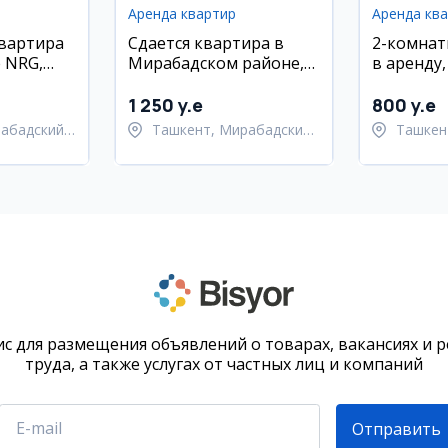
Аренда квартир
Аренда кв
квартира
Сдается квартира в
2-комнат
 NRG,
Мирабадском районе,
в аренду
м с
55 кв.м., с мебелью и
район, Ж
техникой
1 250 y.e
800 y.e
набадский
Ташкент, Мирабадский
Ташкен
район
район
с для размещения объявлений о товарах, вакансиях и 
труда, а также услугах от частных лиц и компаний
Отправить