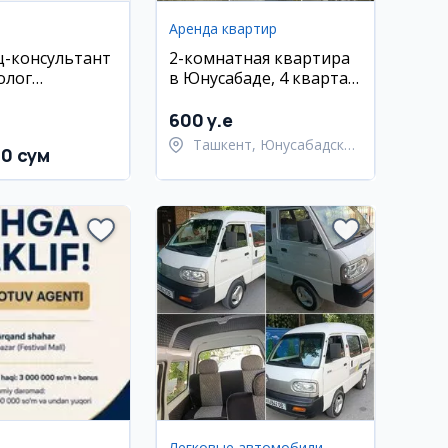
Аренда квартир
-консультант
2-комнатная квартира
олог
в Юнусабаде, 4 квартал,
) в
58 м², евроремонт,
tepa
мебель
600 y.e
Ташкент, Юнусабадский
00 сум
район
Легковые автомобили