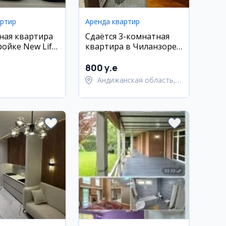
артир
Аренда квартир
ная квартира
Сдаётся 3-комнатная
ойке New Life,
квартира в Чиланзоре,
умкули
рядом с метро Новза,
евро ремонт
800 y.e
Андижанская область,
город Андижан