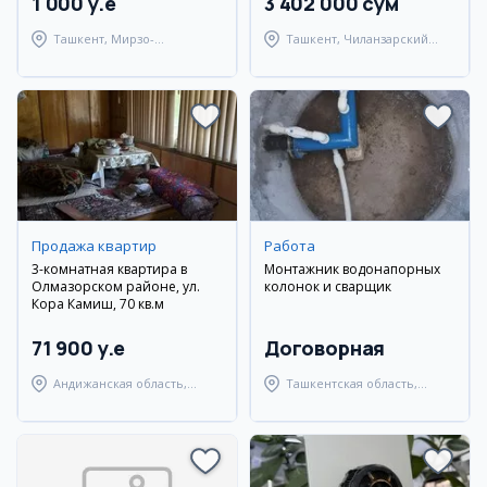
1 000 y.e
3 402 000 сум
Ташкент, Мирзо-
Ташкент, Чиланзарский
Улугбекский район
район
Продажа квартир
Работа
3-комнатная квартира в
Монтажник водонапорных
Олмазорском районе, ул.
колонок и сварщик
Кора Камиш, 70 кв.м
71 900 y.e
Договорная
Андижанская область,
Ташкентская область,
город Андижан
Янгиюльский район