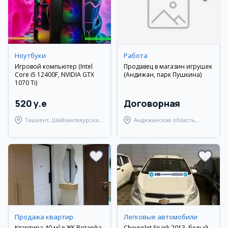
Ноутбуки
Работа
Игровой компьютер (Intel
Продавец в магазин игрушек
Core i5 12400F, NVIDIA GTX
(Андижан, парк Пушкина)
1070 Ti)
520 y.e
Договорная
Ташкент, Шайхантахурский
Андижанская область,
район
Андижанский район
Продажа квартир
Легковые автомобили
Квартира 40 м² в ЖК Botanika
Chevrolet Spark 2013, белый,