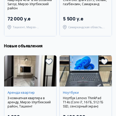
Saroyi, Мирзо-Улугбекский
газ/бензин, Самарканд
район
72 000 y.e
5 500 y.e
Ташкент, Мирзо-
Самаркандская область,
Улугбекский район
Самаркандский район
Новые объявления
Аренда квартир
Ноутбуки
3-комнатная квартира в
Ноутбук Lenovo ThinkPad
аренду, Мирзо-Улугбекский
T14s (Core i7, 16 ГБ, 512 ГБ
район, Ташкент
SSD, сенсорный экран)