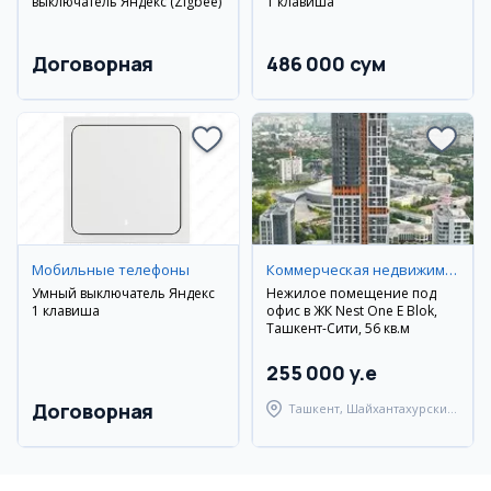
выключатель Яндекс (Zigbee)
1 клавиша
Договорная
486 000 сум
Мобильные телефоны
Коммерческая недвижимость
Умный выключатель Яндекс
Нежилое помещение под
1 клавиша
офис в ЖК Nest One E Blok,
Ташкент-Сити, 56 кв.м
255 000 y.e
Договорная
Ташкент, Шайхантахурский
район