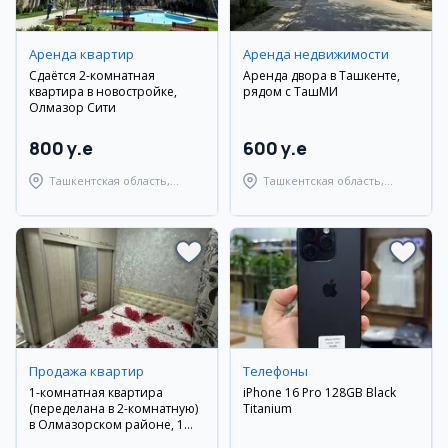
Аренда квартир
Аренда недвижимости
Сдаётся 2-комнатная
Аренда двора в Ташкенте,
квартира в новостройке,
рядом с ТашМИ
Олмазор Сити
800 y.e
600 y.e
Ташкентская область,
Ташкентская область,
Ташкентский район
Ташкентский район
Продажа квартир
Телефоны
1-комнатная квартира
iPhone 16 Pro 128GB Black
(переделана в 2-комнатную)
Titanium
в Олмазорском районе, 1
этаж, с мебелью и техникой