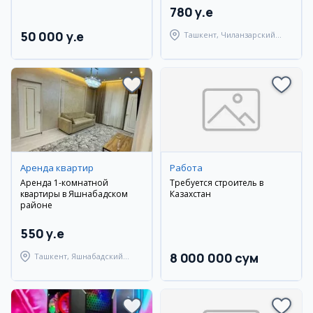
780 y.e
50 000 y.e
Ташкент, Чиланзарский
район
Аренда квартир
Работа
Аренда 1-комнатной
Требуется строитель в
квартиры в Яшнабадском
Казахстан
районе
550 y.e
8 000 000 сум
Ташкент, Яшнабадский
район