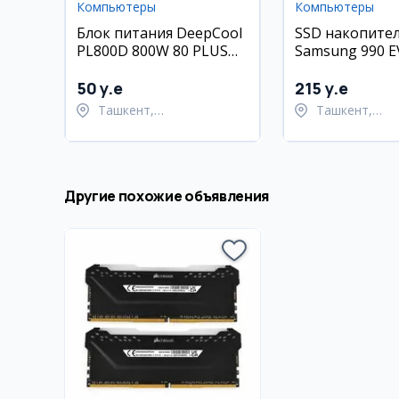
Компьютеры
Компьютеры
Блок питания DeepCool
SSD накопите
PL800D 800W 80 PLUS
Samsung 990 E
Bronze
2TB
50 y.e
215 y.e
Ташкент,
Ташкент,
Шайхантахурский район
Шайхантахур
Другие похожие объявления