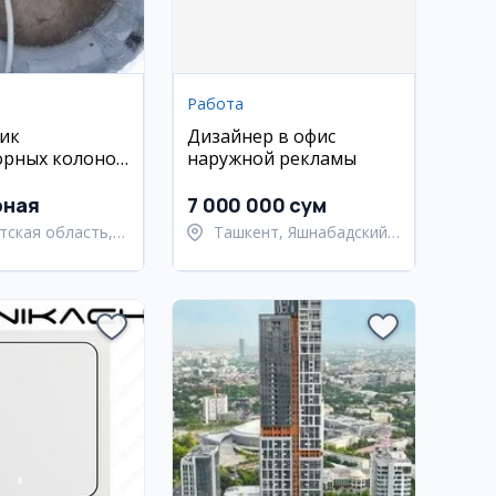
Работа
ик
Дизайнер в офис
орных колонок
наружной рекламы
к
рная
7 000 000 сум
тская область,
Ташкент, Яшнабадский
ьский район
район