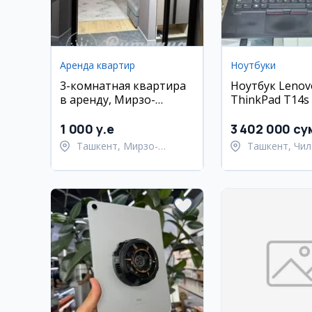
Аренда квартир
Ноутбуки
3-комнатная квартира
Ноутбук Lenov
в аренду, Мирзо-
ThinkPad T14s (
Улугбекский район,
16 ГБ, 512 ГБ S
Ташкент
сенсорный экр
1 000 y.e
3 402 000 су
Ташкент, Мирзо-
Ташкент, Чил
Улугбекский район
район