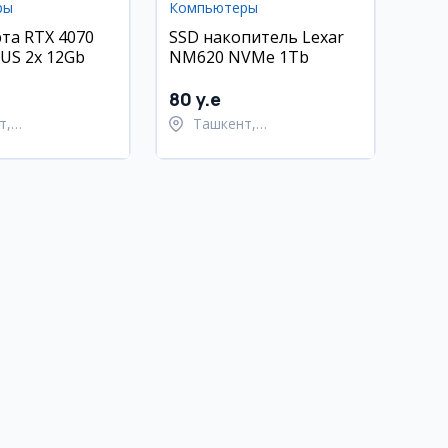
ры
Компьютеры
та RTX 4070
SSD накопитель Lexar
US 2x 12Gb
NM620 NVMe 1Tb
80 y.e
т,
Ташкент,
тахурский район
Шайхантахурский район