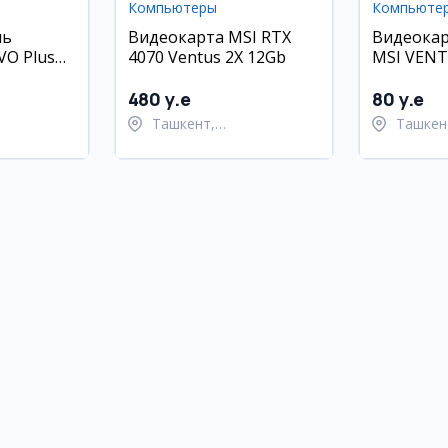
Компьютеры
Компьюте
ль
Видеокарта MSI RTX
Видеокар
VO Plus
4070 Ventus 2X 12Gb
MSI VENT
480 y.e
80 y.e
Ташкент,
Ташкен
ский район
Шайхантахурский район
Шайхан