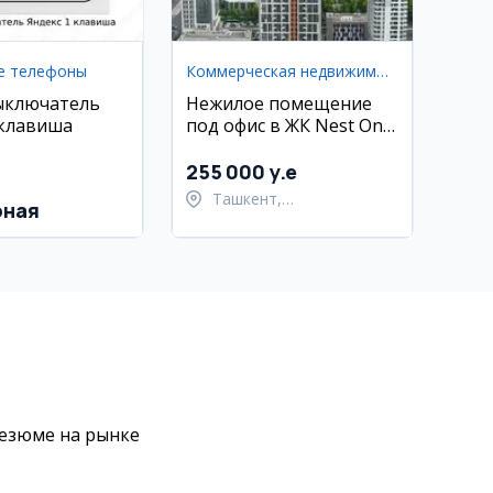
е телефоны
Коммерческая недвижимость
ыключатель
Нежилое помещение
 клавиша
под офис в ЖК Nest One
E Blok, Ташкент-Сити,
56 кв.м
255 000 y.e
Ташкент,
рная
Шайхантахурский район
резюме на рынке