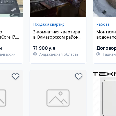
Продажа квартир
Работа
o
3-комнатная квартира
Монтажн
Core i7,
в Олмазорском районе,
водонап
SD,
ул. Кора Камиш, 70 кв.м
и сварщи
ан)
м
71 900 y.e
Догово
анзарский
Андижанская область,
Ташкен
город Андижан
Янгиюл