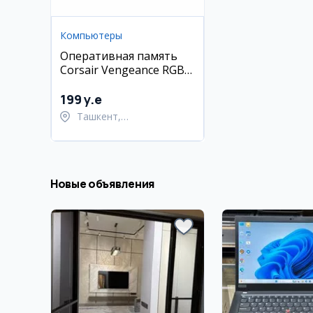
Компьютеры
Оперативная память
Corsair Vengeance RGB
Pro DDR4 32Gb (2x16Gb)
2933Mhz CL16
199 y.e
Ташкент,
Шайхантахурский район
Новые объявления