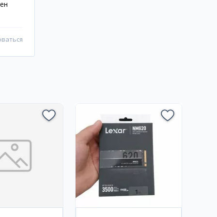
жен
оваться