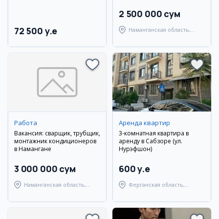
2 500 000 сум
72 500 y.e
Наманганская область,
Наманганский район
Работа
Аренда квартир
Вакансия: сварщик, трубщик,
3-комнатная квартира в
монтажник кондиционеров
аренду в Сабзоре (ул.
в Намангане
Нурэфшон)
3 000 000 сум
600 y.e
Наманганская область,
Ферганская область,
Наманганский район
Узбекистанский район