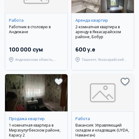
Работа
Аренда квартир
Работник в столовую в
2-комнатная квартира в
Андижане
аренду в Яккасарайском
районе, Бобур
100 000 сум
600 y.e
Андижанская область,
Ташкент, Яккасарайский
Андижанский район
район
Продажа квартир
Работа
1-комнатная квартира в
Вакансия: Управляющий
Мирзоулугбекском районе,
складом и кладовщик (UYDA,
Карасу 2
Наманган)