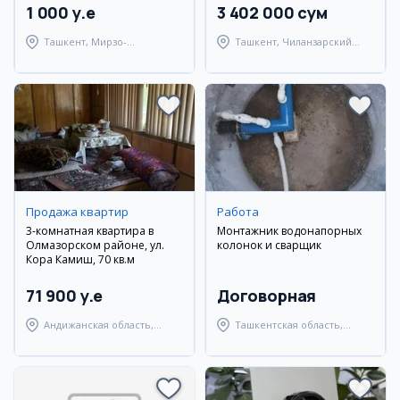
1 000 y.e
3 402 000 сум
Ташкент, Мирзо-
Ташкент, Чиланзарский
Улугбекский район
район
Продажа квартир
Работа
3-комнатная квартира в
Монтажник водонапорных
Олмазорском районе, ул.
колонок и сварщик
Кора Камиш, 70 кв.м
71 900 y.e
Договорная
Андижанская область,
Ташкентская область,
город Андижан
Янгиюльский район