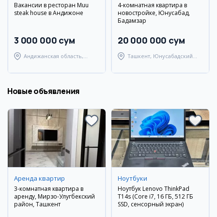
Вакансии в ресторан Muu
4-комнатная квартира в
steak house в Андижоне
новостройке, Юнусабад,
Бадамзар
3 000 000 сум
20 000 000 сум
Андижанская область,
Ташкент, Юнусабадский
город Андижан
район
Новые объявления
Аренда квартир
Ноутбуки
3-комнатная квартира в
Ноутбук Lenovo ThinkPad
аренду, Мирзо-Улугбекский
T14s (Core i7, 16 ГБ, 512 ГБ
район, Ташкент
SSD, сенсорный экран)