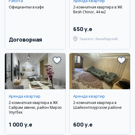
Работа
Аренда квартир
Официантки в кафе
2-комнатная квартира в ЖК
Besh Chinor, 44 м2
650 y.e
Договорная
Ташкент, Яшнабадский
район
Аренда квартир
Аренда квартир
2-комнатная квартира в ЖК
2-комнатная квартира в
Сайрам авеню, район Мирзо
Шайхонтохурском районе
Улугбек
1 000 y.e
600 y.e