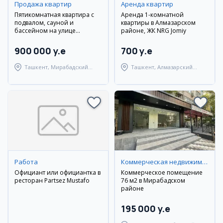
Продажа квартир
Аренда квартир
Пятикомнатная квартира с
Аренда 1-комнатной
подвалом, сауной и
квартиры в Алмазарском
бассейном на улице
районе, ЖК NRG Jomiy
Шевченко
900 000 y.e
700 y.e
Ташкент, Мирабадский
Ташкент, Алмазарский
район
район
Работа
Коммерческая недвижимость
Официант или официантка в
Коммерческое помещение
ресторан Partsez Mustafo
76 м2 в Мирабадском
районе
195 000 y.e