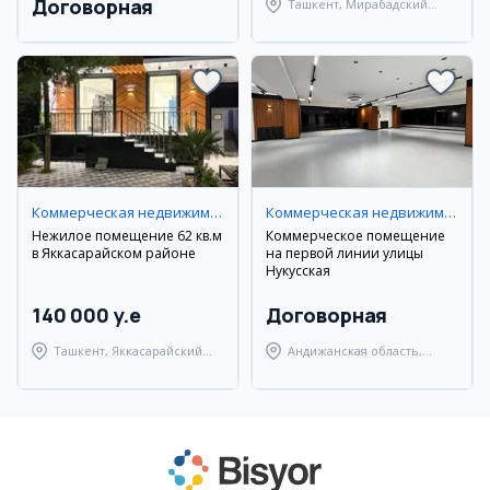
Договорная
Ташкент, Мирабадский
район
Коммерческая недвижимость
Коммерческая недвижимость
Нежилое помещение 62 кв.м
Коммерческое помещение
в Яккасарайском районе
на первой линии улицы
Нукусская
140 000 y.e
Договорная
Ташкент, Яккасарайский
Андижанская область,
район
город Андижан