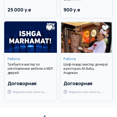
25 000 y.e
900 y.e
Работа
Работа
Требуется мастер по
Шеф-повар (мастер донера)
изготовлению мебели и MDF
в ресторан Ali Baba,
дверей
Андижан
Договорная
Договорная
Андижанская область,
Андижанская область,
город Андижан
Мархаматский район