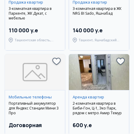
Продажа квартир
Продажа квартир
3-комнатная квартира в
3-комнатная квартира в ЖК
Паркенте, ЖК Дукат, с
NRG BI Sado, Яшнабад
мебелью
110 000 y.e
140 000 y.e
Ташкентская область,
Ташкент, Яшнабадский
Паркентский район
район
Мобильные телефоны
Аренда квартир
Портативный аккумулятор
2-комнатная квартира в
для Яндекс Станции Мини 3
Биби-Гон, Ц-1, Эко Парк,
Про
рядом с метро Амир Темур
Договорная
600 y.e