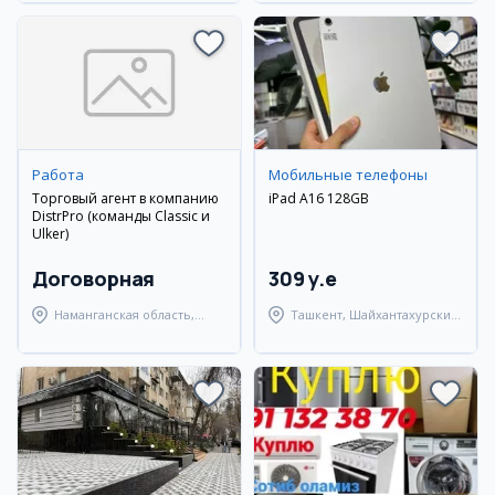
Работа
Мобильные телефоны
Торговый агент в компанию
iPad A16 128GB
DistrPro (команды Classic и
Ulker)
Договорная
309 y.e
Наманганская область,
Ташкент, Шайхантахурский
Наманганский район
район