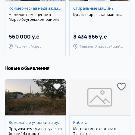
Коммерческая недвижимость
Стиральные машины
Нежилое помещение в
Куплю стиральная машина
Мирзо-Улугбекском районе
560 000 y.e
8 434 666 y.e
Ташкент, Мирзо-
Ташкент, Яккасарайский
Улугбекский район
район
Новые объявления
Земельные участки за рубежом
Работа
Продажа земельного участка
Монтаж гипсокартона в
более 14 соток в
Ташкенте