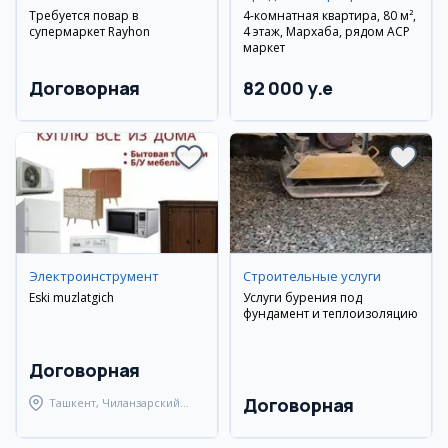
Требуется повар в
4-комнатная квартира, 80 м²,
супермаркет Rayhon
4 этаж, Мархаба, рядом АСР
маркет
Договорная
82 000 y.e
Электроинструмент
Строительные услуги
Eski muzlatgich
Услуги бурения под
фундамент и теплоизоляцию
Договорная
Договорная
Ташкент, Чиланзарский
район