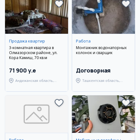
Продажа квартир
Работа
3-комнатная квартира в
Монтажник водонапорных
Олмазорском районе, ул.
колонок и сварщик
Кора Камиш, 70 кв.м
71 900 y.e
Договорная
Андижанская область,
Ташкентская область,
город Андижан
Янгиюльский район