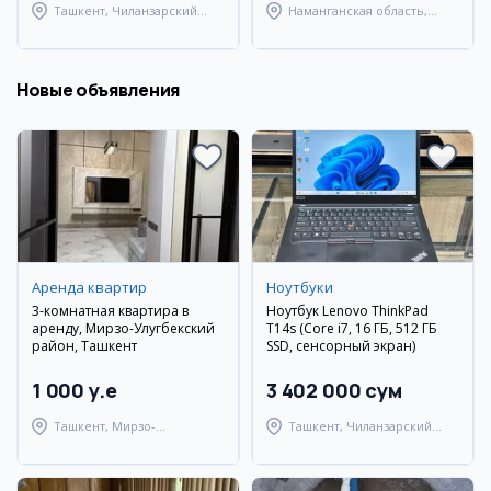
Ташкент, Чиланзарский
Наманганская область,
район
Наманганский район
Новые объявления
Аренда квартир
Ноутбуки
3-комнатная квартира в
Ноутбук Lenovo ThinkPad
аренду, Мирзо-Улугбекский
T14s (Core i7, 16 ГБ, 512 ГБ
район, Ташкент
SSD, сенсорный экран)
1 000 y.e
3 402 000 сум
Ташкент, Мирзо-
Ташкент, Чиланзарский
Улугбекский район
район