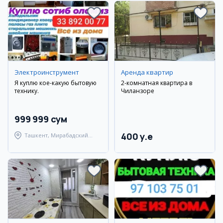
Электроинструмент
Аренда квартир
Я куплю кое-какую бытовую
2-комнатная квартира в
технику.
Чиланзоре
999 999 сум
400 y.e
Ташкент, Мирабадский
район