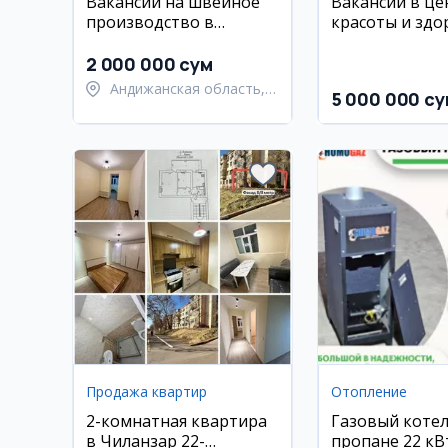
Вакансии на швейное
Вакансии в це
производство в
красоты и здо
Джалакудукском
HUREMSULTA
районе
2 000 000 сум
Андижанская область,
5 000 000 су
Джалакудукский район
Продажа квартир
Отопление
2-комнатная квартира
Газовый котел
в Чиланзар 22-
пропане 22 кВ