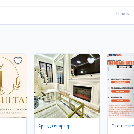
⚐
Пожал
Аренда квартир
Отоплени