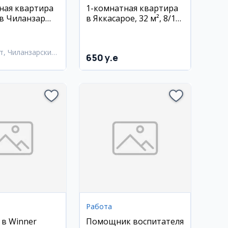
ная квартира
1-комнатная квартира
 в Чиланзар
в Яккасарое, 32 м², 8/14
 63 м², 11/12
этаж
т, Чиланзарский
650 y.e
Работа
 в Winner
Помощник воспитателя