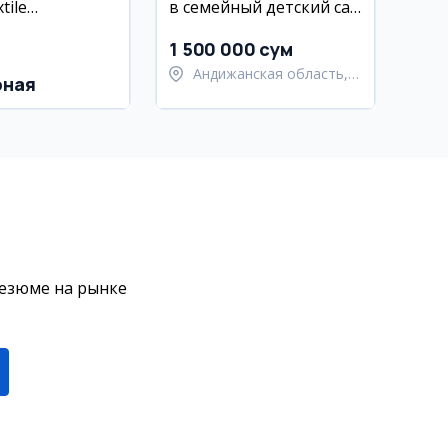
tile
в семейный детский сад
ный отдел) в
в Андижане
1 500 000 сум
Андижанская область,
рная
Андижанский район
резюме на рынке