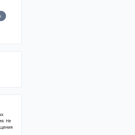
у
ых
я. Не
бщения