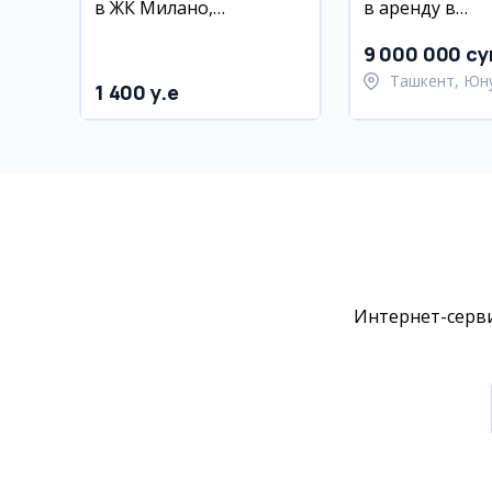
в ЖК Милано,
в аренду в
Яккасарой, 106 м²
Юнусабадском
ЖК Империал 
9 000 000 су
Минор
Ташкент, Юн
1 400 y.e
район
Интернет-серви