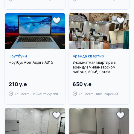
район
район
Ноутбуки
Аренда квартир
Ноутбук Acer Aspire A315
3-комнатная квартира в
аренду в Чиланзарском
районе, 80 м², 1 этаж
210 y.e
650 y.e
Ташкент, Шайхантахурский
Ташкент, Чиланзарский
район
район