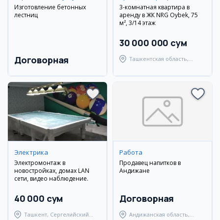
Изготовление бетонных
3-комнатная квартира в
лестниц
аренду в ЖК NRG Oybek, 75
м², 3/14 этаж
30 000 000 сум
Договорная
Ташкентская область,
Ташкентский район
Электрика
Работа
Электромонтаж в
Продавец напитков в
новостройках, домах LAN
Андижане
сети, видео наблюдение.
40 000 сум
Договорная
Ташкент, Сергелийский
Андижанская область,