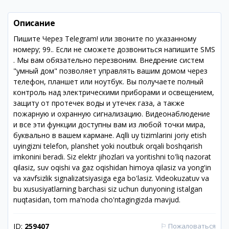
Описание
Пишите Через Telegram! или звоните по указанному
номеру; 99.. Если не сможете дозвониться напишите SMS
. Мы вам обязательно перезвоним. Внедрение систем
"умный дом" позволяет управлять вашим домом через
телефон, планшет или ноутбук. Вы получаете полный
контроль над электрическими приборами и освещением,
защиту от протечек воды и утечек газа, а также
пожарную и охранную сигнализацию. Видеонаблюдение
и все эти функции доступны вам из любой точки мира,
буквально в вашем кармане. Aqlli uy tizimlarini joriy etish
uyingizni telefon, planshet yoki noutbuk orqali boshqarish
imkonini beradi. Siz elektr jihozlari va yoritishni to'liq nazorat
qilasiz, suv oqishi va gaz oqishidan himoya qilasiz va yong'in
va xavfsizlik signalizatsiyasiga ega bo'lasiz. Videokuzatuv va
bu xususiyatlarning barchasi siz uchun dunyoning istalgan
nuqtasidan, tom ma'noda cho'ntagingizda mavjud.
ID:
259407
⚐
Пожаловаться