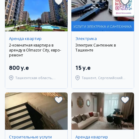
Аренда квартир
Электрика
2-комнатная квартира в
Электрик Сантехник в
аренду в Olmazor City, евро-
Ташкенте
ремонт
800 y.e
15 y.e
Ташкентская область,
Ташкент, Сергелийский
Ташкентский район
район
Строительные услуги
Аренда квартир