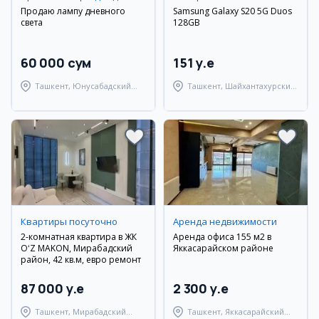
Продаю лампу дневного
Samsung Galaxy S20 5G Duos
света
128GB
60 000 сум
151 y.e
Ташкент, Юнусабадский
Ташкент, Шайхантахурский
район
район
Квартиры посуточно
Аренда недвижимости
2-комнатная квартира в ЖК
Аренда офиса 155 м2 в
OʻZ MAKON, Мирабадский
Яккасарайском районе
район, 42 кв.м, евро ремонт
87 000 y.e
2 300 y.e
Ташкент, Мирабадский
Ташкент, Яккасарайский