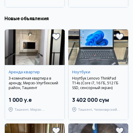
район
район
Новые объявления
Аренда квартир
Ноутбуки
3-комнатная квартира в
Ноутбук Lenovo ThinkPad
аренду, Мирзо-Улугбекский
T14s (Core i7, 16 ГБ, 512 ГБ
район, Ташкент
SSD, сенсорный экран)
1 000 y.e
3 402 000 сум
Ташкент, Мирзо-
Ташкент, Чиланзарский
Улугбекский район
район