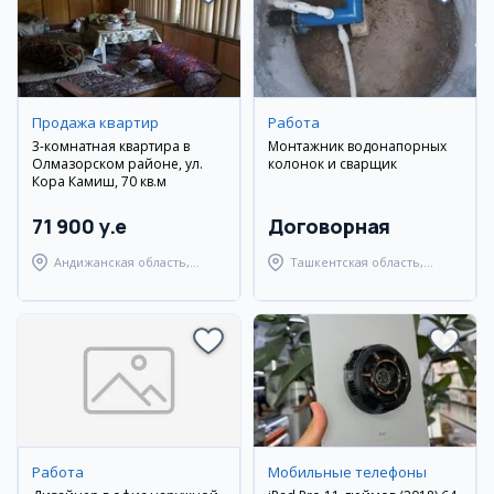
Продажа квартир
Работа
3-комнатная квартира в
Монтажник водонапорных
Олмазорском районе, ул.
колонок и сварщик
Кора Камиш, 70 кв.м
71 900 y.e
Договорная
Андижанская область,
Ташкентская область,
город Андижан
Янгиюльский район
Работа
Мобильные телефоны