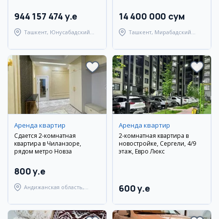
944 157 474 y.e
14 400 000 сум
Ташкент, Юнусабадский
Ташкент, Мирабадский
район
район
Аренда квартир
Аренда квартир
Сдается 2-комнатная
2-комнатная квартира в
квартира в Чиланзоре,
новостройке, Сергели, 4/9
рядом метро Новза
этаж, Евро Люкс
800 y.e
600 y.e
Андижанская область,
город Андижан