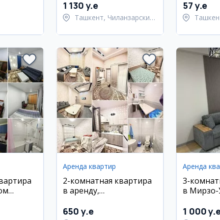
1 130 y.e
57 y.e
Ташкент, Чиланзарский
Ташкен
район
Шайхан
Аренда квартир
Аренда кв
квартира
2-комнатная квартира
3-комнат
ом
в аренду,
в Мирзо-
Яккасарайский район,
районе
ул. Абдуллы Каххара
650 y.e
1 000 y.