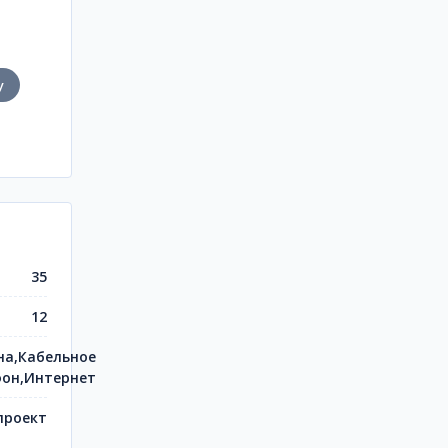
у
35
12
на,Кабельное
фон,Интернет
проект