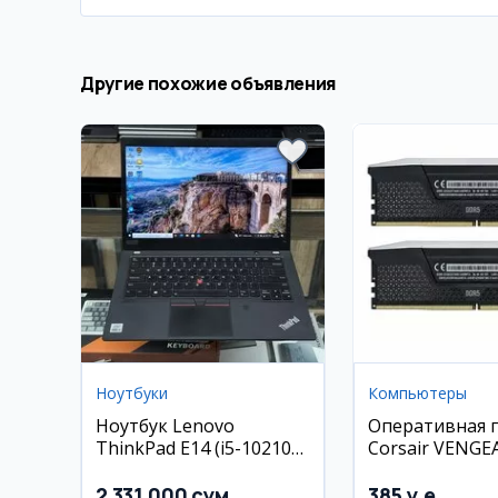
Другие похожие объявления
Ноутбуки
Компьютеры
Ноутбук Lenovo
Оперативная 
ThinkPad E14 (i5-10210U,
Corsair VENGE
8GB RAM, 256GB SSD)
DDR5 32GB 64
CL36
2 331 000 сум
385 y.e