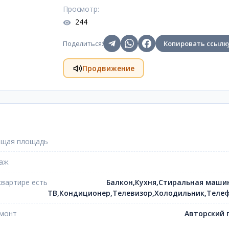
Просмотр
:
244
Поделиться
:
Копировать ссылк
Продвижение
щая площадь
аж
квартире есть
Балкон,Кухня,Стиральная маши
ТВ,Кондиционер,Телевизор,Холодильник,Теле
монт
Авторский 