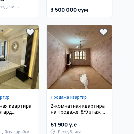
андская
3 500 000 сум
ь,
андский район
артир
Продажа квартир
ная квартира
2-комнатная квартира
нгард,
на продаже, 8/9 этаж,
йский район,
ул. Беруний
мебелью
51 900 y.e
т, Яккасарайский
Республика