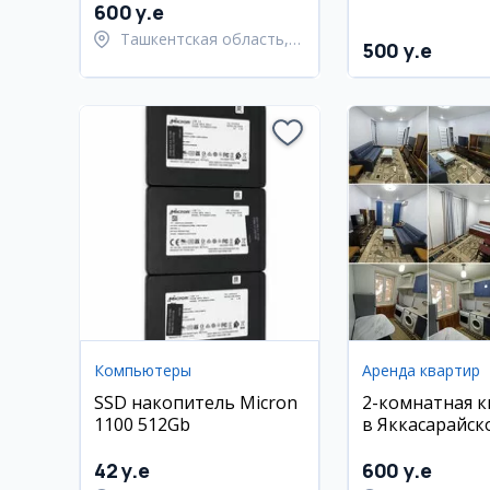
600 y.e
Ташкентская область,
500 y.e
Паркентский район
Компьютеры
Аренда квартир
SSD накопитель Micron
2-комнатная 
1100 512Gb
в Яккасарайск
районе, ЦУМ
42 y.e
600 y.e