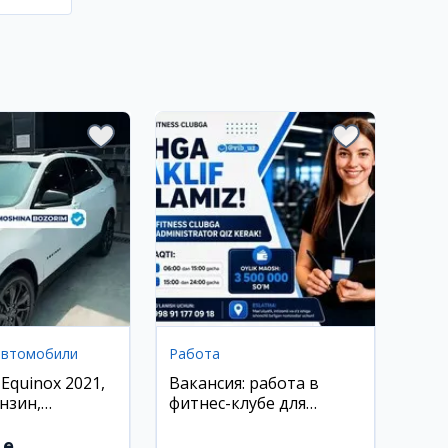
автомобили
Работа
 Equinox 2021,
Вакансия: работа в
нзин,
фитнес-клубе для
нд
девушек
.e