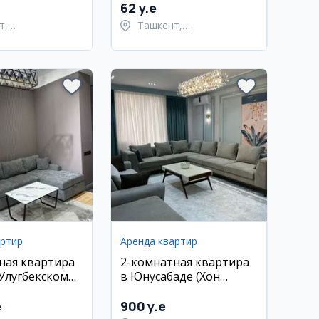
62 y.e
т,
Ташкент,
тахурский район
Шайхантахурский район
артир
Аренда квартир
ная квартира
2-комнатная квартира
Улугбекском
в Юнусабаде (Хон
Сарой), 70 м², 11/16 эт.
e
900 y.e