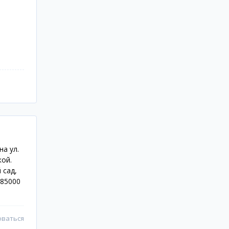
а ул.
кой.
 сад,
 85000
оваться