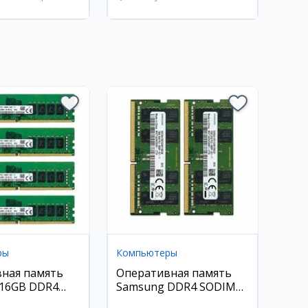
Каракалпакстан,
Берунийский район
ры
Компьютеры
ная память
Оперативная память
 16GB DDR4
Samsung DDR4 SODIMM
16Gb 2666Mhz