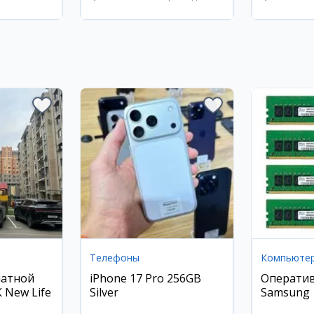
ан
район
район
Телефоны
Компьюте
натной
iPhone 17 Pro 256GB
Оператив
 New Life
Silver
Samsung
2666Mhz