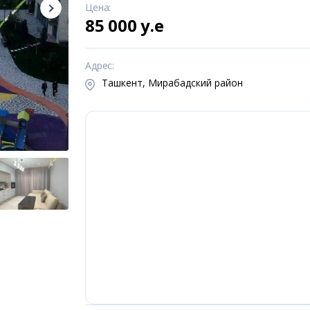
Цена
:
85 000 y.e
Адрес
:
Ташкент, Мирабадский район