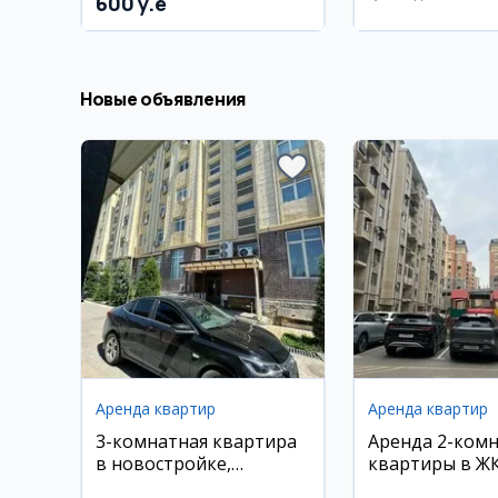
600 y.e
город Андиж
Новые объявления
Аренда квартир
Аренда квартир
3-комнатная квартира
Аренда 2-ком
в новостройке,
квартиры в ЖК
Махтумкули