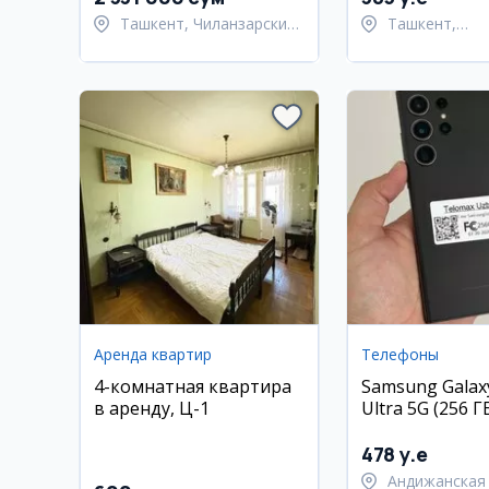
Ташкент, Чиланзарский
Ташкент,
район
Шайхантахур
Аренда квартир
Телефоны
4-комнатная квартира
Samsung Galax
в аренду, Ц-1
Ultra 5G (256 Г
478 y.e
Андижанская 