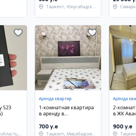
Ташкент, Юнусабадский
Самарк
ский район
район
област
Самарк
Аренда квартир
Аренда кв
y S23
1-комнатная квартира
2-комнат
Б)
в аренду в
в ЖК Ава
Мирабадском районе
Яккасара
(переделана в 2-
55 м², с 
700 y.e
900 y.e
комнатную)
область,
Ташкент, Мирабадский
Ташкен