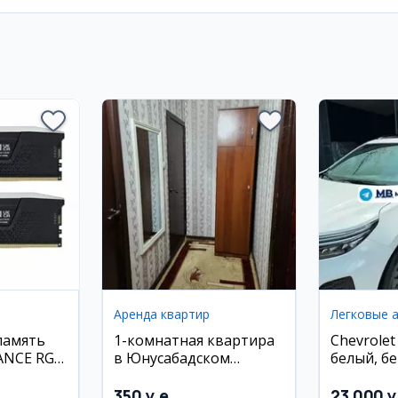
Аренда квартир
Легковые 
память
1-комнатная квартира
Chevrolet
ANCE RGB
в Юнусабадском
белый, бе
00MHz
районе, 33 м², 4/4 этаж
Самарка
350 y.e
23 000 y