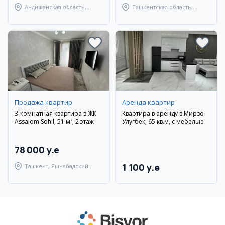
Андижанская область,
Ташкентская область,
город Андижан
Паркентский район
Продажа квартир
Аренда квартир
3-комнатная квартира в ЖК
Квартира в аренду в Мирзо
Assalom Sohil, 51 м², 2 этаж
Улугбек, 65 кв.м, с мебелью
78 000 y.e
1 100 y.e
Ташкент, Яшнабадский
район