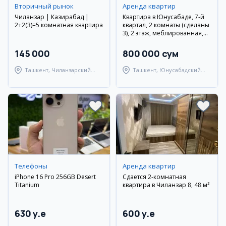
Вторичный рынок
Аренда квартир
Чиланзар | Казирабад |
Квартира в Юнусабаде, 7-й
2+2(3)=5 комнатная квартира
квартал, 2 комнаты (сделаны
3), 2 этаж, меблированная,
только для девушек
145 000
800 000 сум
Ташкент, Чиланзарский
Ташкент, Юнусабадский
район
район
Телефоны
Аренда квартир
iPhone 16 Pro 256GB Desert
Сдается 2-комнатная
Titanium
квартира в Чиланзар 8, 48 м²
630 y.e
600 y.e