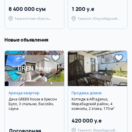
8 400 000 сум
1 200 y.e
Ташкентская область,
Ташкент, Юнусабадский
Ташкентский район
район
Новые объявления
Аренда квартир
Продажа домов
Дача GREEN house в Хумсон
Коттедж в Alfraganus,
Булоқ, 3 спальни, бассейн,
Мирабадский район, 4
сауна
комнаты, 2 этажа, 170 м²
420 000 y.e
Договорная
Ташкент, Мирабадский