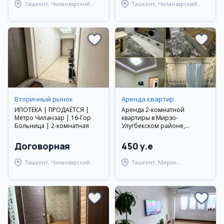
Ташкент, Чиланзарский
Ташкент, Чиланзарский
район
район
Вторичный рынок
Аренда квартир
ИПОТЕКА | ПРОДАЁТСЯ |
Аренда 2-комнатной
Метро Чиланзар | 16-Гор
квартиры в Мирзо-
Больница | 2-комнатная
Улугбекском районе,
Паркент
Договорная
450 y.e
Ташкент, Чиланзарский
Ташкент, Мирзо-
район
Улугбекский район