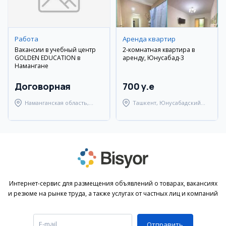
Работа
Аренда квартир
Вакансии в учебный центр
2-комнатная квартира в
GOLDEN EDUCATION в
аренду, Юнусабад-3
Намангане
Договорная
700 y.e
Наманганская область,
Ташкент, Юнусабадский
Наманганский район
район
Интернет-сервис для размещения объявлений о товарах, вакансиях
и резюме на рынке труда, а также услугах от частных лиц и компаний
Отправить