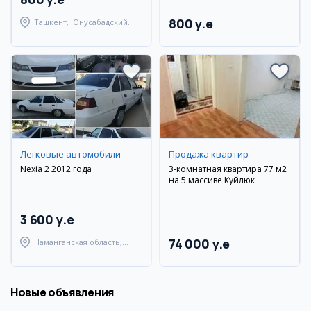
800 y.e
Ташкент, Юнусабадский
район
Легковые автомобили
Продажа квартир
Nexia 2 2012 года
3-комнатная квартира 77 м2
на 5 массиве Куйлюк
3 600 y.e
74 000 y.e
Наманганская область,
Наманганский район
Новые объявления