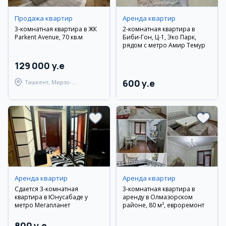
Продажа квартир
Аренда квартир
3-комнатная квартира в ЖК
2-комнатная квартира в
Parkent Avenue, 70 кв.м
Биби-Гон, Ц-1, Эко Парк,
рядом с метро Амир Темур
129 000 y.e
600 y.e
Ташкент, Мирзо-
Улугбекский район
Аренда квартир
Аренда квартир
Сдается 3-комнатная
3-комнатная квартира в
квартира в Юнусабаде у
аренду в Олмазорском
метро Мегапланет
районе, 80 м², евроремонт
800 y.e