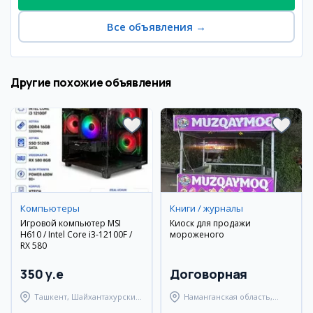
Все объявления
→
Другие похожие объявления
Компьютеры
Книги / журналы
Игровой компьютер MSI
Киоск для продажи
H610 / Intel Core i3-12100F /
мороженого
RX 580
350 y.e
Договорная
Ташкент, Шайхантахурский
Наманганская область,
район
Наманганский район