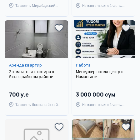
Ташкент, Мирабадский
Наманганская область,
район
Наманганский район
Аренда квартир
Работа
2-комнатная квартира в
Менеджер в колл-центр в
Яккасарайском районе
Намангане
700 y.e
3 000 000 сум
Ташкент, Яккасарайский
Наманганская область,
район
Наманганский район