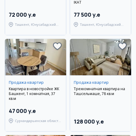
IKAT
72 000 y.e
77 500 y.e
Ташкент, Юнусабадский
Ташкент, Юнусабадский
район
район
Продажа квартир
Продажа квартир
Квартира в новостройке ЖК
Трехкомнатная квартира на
Башкент, 1 комнатная, 37
Ташсельмаше, 78 кв.м
кв.м
47 000 y.e
128 000 y.e
Сурхандарьинская область,
Джаркурганский район