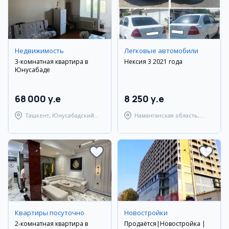
Недвижимость
Легковые автомобили
3-комнатная квартира в
Нексия 3 2021 года
Юнусабаде
68 000 y.e
8 250 y.e
Ташкент, Юнусабадский
Наманганская область,
район
Янгикурганский район
Квартиры посуточно
Новостройки
2-комнатная квартира в
Продаётся|Новостройка |