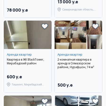
13 000 y.e
78 000 y.e
Самаркандская область,
Самаркандский район
Аренда квартир
Аренда квартир
Квартира в ЖК BlackTower,
2-комнатная квартира в
Мирабадский район
аренду в Олмазорском
районе, Нурафшон, 74 м²
600 y.e
500 y.e
Ташкент, Мирабадский
район