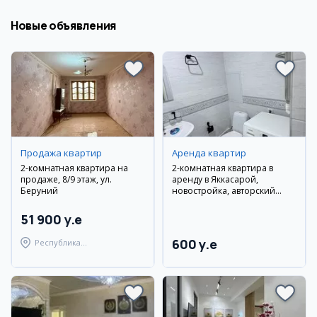
Новые объявления
Продажа квартир
Аренда квартир
2-комнатная квартира на
2-комнатная квартира в
продаже, 8/9 этаж, ул.
аренду в Яккасарой,
Беруний
новостройка, авторский
ремонт
51 900 y.e
600 y.e
Республика
Каракалпакстан,
Берунийский район