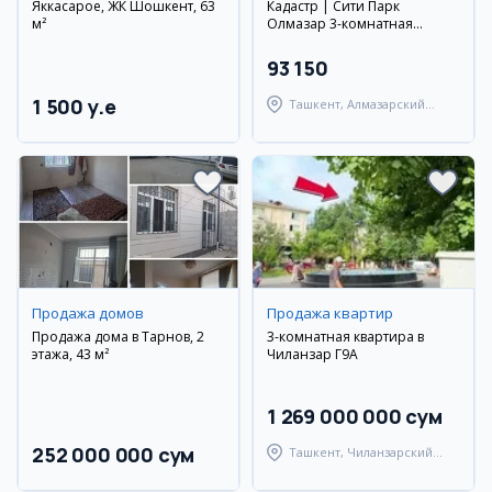
Яккасарое, ЖК Шошкент, 63
Кадастр | Сити Парк
м²
Олмазар 3-комнатная
квартира
93 150
1 500 y.e
Ташкент, Алмазарский
район
Продажа домов
Продажа квартир
Продажа дома в Тарнов, 2
3-комнатная квартира в
этажа, 43 м²
Чиланзар Г9А
1 269 000 000 сум
252 000 000 сум
Ташкент, Чиланзарский
район