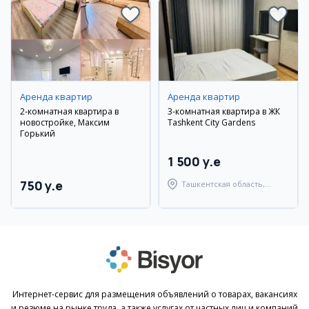
Аренда квартир
Аренда квартир
2-комнатная квартира в
3-комнатная квартира в ЖК
новостройке, Максим
Tashkent City Gardens
Горький
1 500 y.e
750 y.e
Ташкентская область,
Ташкентский район
Интернет-сервис для размещения объявлений о товарах, вакансиях
и резюме на рынке труда, а также услугах от частных лиц и компаний