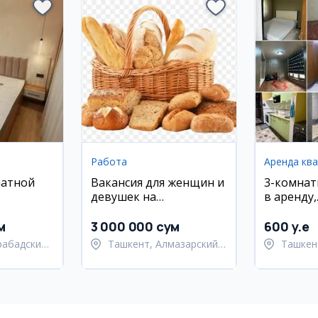
Работа
Аренда кв
натной
Вакансия для женщин и
3-комнат
девушек на
в аренду,
районе
производство
Юнусабад
хлебобулочных изделий
18 кварт
м
3 000 000 сум
600 y.e
рабадский
Ташкент, Алмазарский
Ташкен
район
район