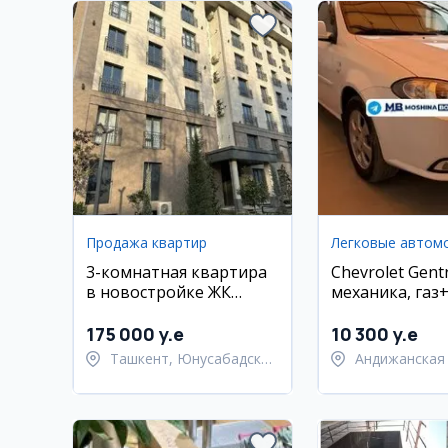
Продажа квартир
Легковые автом
3-комнатная квартира
Chevrolet Gent
в новостройке ЖК
механика, газ
Кипарис, Юнусабад
пробег 60 000 
Андижан
175 000 y.e
10 300 y.e
Ташкент, Юнусабадский
Андижанская 
район
Андижанский