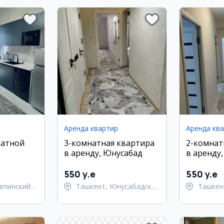
Аренда квартир
Аренда кв
натной
3-комнатная квартира
2-комнат
в аренду, Юнусабад
в аренду
районе
Улугбекс
550 y.e
550 y.e
епинский
Ташкент, Юнусабадский
Ташкен
район
Улугбе