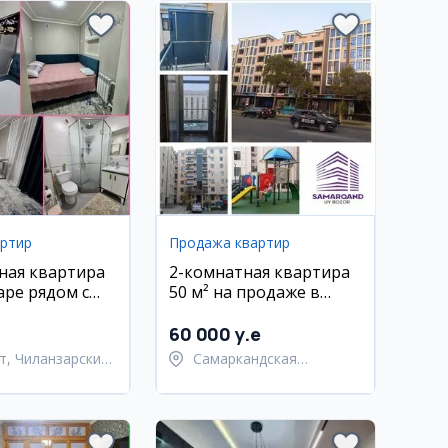
артир
Продажа квартир
ная квартира
2-комнатная квартира
аре рядом с
50 м² на продаже в
афур Гулом и
Самарканде
60 000 y.e
т, Чиланзарский
Самаркандская
область,
Самаркандский район