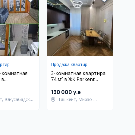
артир
Продажа квартир
2-комнатная
3-комнатная квартира
 в
74 м² в ЖК Parkent
-18
Avenue с евроремонтом
130 000 y.e
т, Юнусабадский
Ташкент, Мирзо-
Улугбекский район