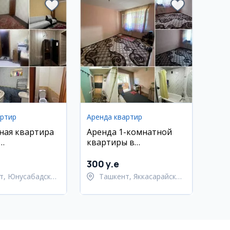
артир
Аренда квартир
ная квартира
Аренда 1-комнатной
квартиры в
ский район,
Яккасарайском районе
ал
300 y.e
т, Юнусабадский
Ташкент, Яккасарайский
район