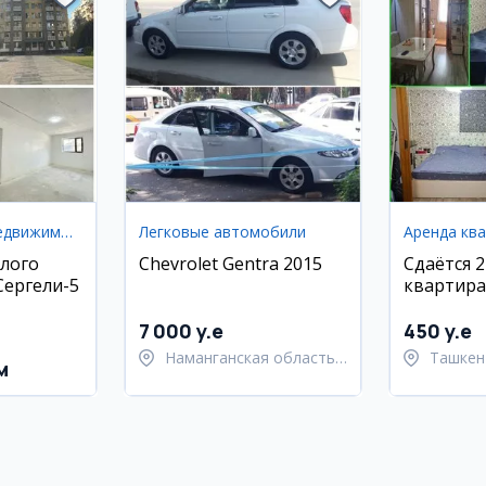
Коммерческая недвижимость
Легковые автомобили
Аренда кв
лого
Chevrolet Gentra 2015
Сдаётся 
Сергели-5
квартира
Юнусабад
7 000 y.e
450 y.e
Наманганская область,
Ташкен
м
Наманганский район
район