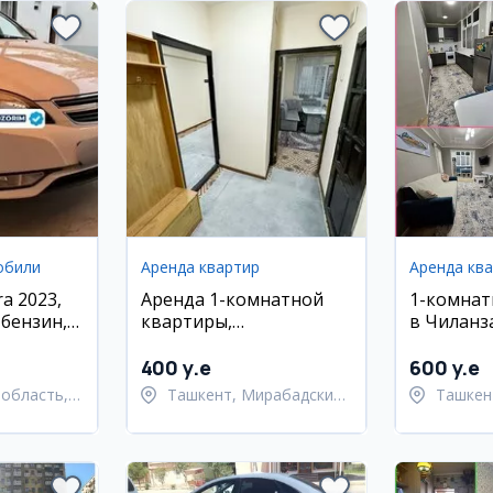
обили
Аренда квартир
Аренда кв
ra 2023,
Аренда 1-комнатной
1-комнат
+бензин,
квартиры,
в Чиланз
км,
Мирабадский район
парком Г
метро
400 y.e
600 y.e
область,
Ташкент, Мирабадский
Ташкен
 район
район
район