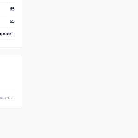
65
65
проект
оваться