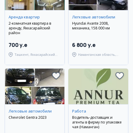
Аренда квартир
Легковые автомобили
2-комнатная квартира в
Hyundai Avante 2008,
аренду, Яккасарайский
механика, 158 000 км
район
700 y.e
6 800 y.e
Ташкент, Яккасарайский
Наманганская область,
район
Наманганский район
Легковые автомобили
Работа
Chevrolet Gentra 2023
Водитель-доставщик и
агенты в фирму по упаковке
чая (Наманган)