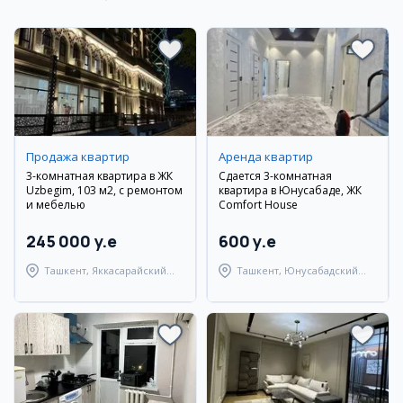
Продажа квартир
Аренда квартир
3-комнатная квартира в ЖК
Сдается 3-комнатная
Uzbegim, 103 м2, с ремонтом
квартира в Юнусабаде, ЖК
и мебелью
Comfort House
245 000 y.e
600 y.e
Ташкент, Яккасарайский
Ташкент, Юнусабадский
район
район