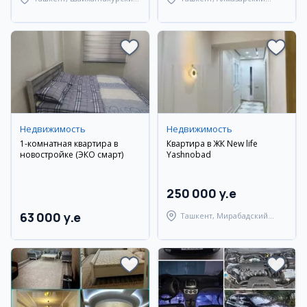
район
район
Недвижимость
Недвижимость
1-комнатная квартира в
Квартира в ЖК New life
новостройке (ЭКО смарт)
Yashnobad
250 000 y.e
63 000 y.e
Ташкент, Мирабадский
район