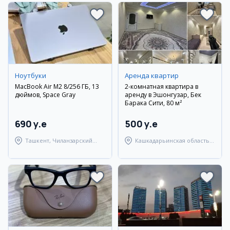
Ноутбуки
Аренда квартир
MacBook Air M2 8/256 ГБ, 13
2-комнатная квартира в
дюймов, Space Gray
аренду в Эшонгузар, Бек
Барака Сити, 80 м²
690 y.e
500 y.e
Ташкент, Чиланзарский
Кашкадарьинская область,
район
Гузарский район