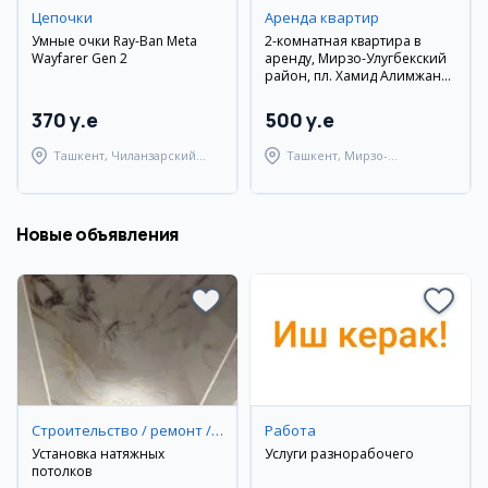
Цепочки
Аренда квартир
Умные очки Ray-Ban Meta
2-комнатная квартира в
Wayfarer Gen 2
аренду, Мирзо-Улугбекский
район, пл. Хамид Алимжана,
77 м²
370 y.e
500 y.e
Ташкент, Чиланзарский
Ташкент, Мирзо-
район
Улугбекский район
Новые объявления
Строительство / ремонт / уборка
Работа
Установка натяжных
Услуги разнорабочего
потолков