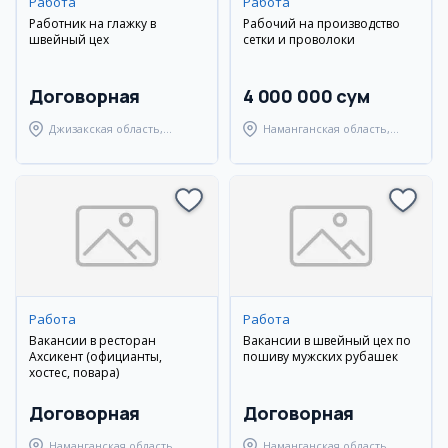
Работа
Работа
Работник на глажку в
Рабочий на производство
швейный цех
сетки и проволоки
Договорная
4 000 000 сум
Джизакская область,
Наманганская область,
Янгиабадский район
Уйчинский район
Работа
Работа
Вакансии в ресторан
Вакансии в швейный цех по
Ахсикент (официанты,
пошиву мужских рубашек
хостес, повара)
Договорная
Договорная
Наманганская область,
Наманганская область,