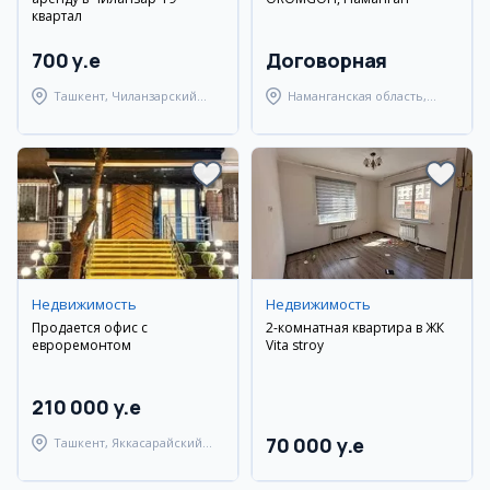
квартал
700 y.e
Договорная
Ташкент, Чиланзарский
Наманганская область,
район
Наманганский район
Недвижимость
Недвижимость
Продается офис с
2-комнатная квартира в ЖК
евроремонтом
Vita stroy
210 000 y.e
70 000 y.e
Ташкент, Яккасарайский
район