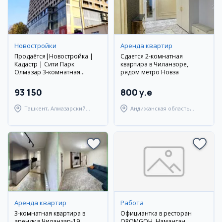
Новостройки
Аренда квартир
Продаётся|Новостройка |
Сдается 2-комнатная
Кадастр | Сити Парк
квартира в Чиланзоре,
Олмазар 3-комнатная
рядом метро Новза
квартира
93 150
800 y.e
Ташкент, Алмазарский
Андижанская область,
район
город Андижан
Аренда квартир
Работа
3-комнатная квартира в
Официантка в ресторан
аренду в Чиланзар-19
OROMGOH, Наманган