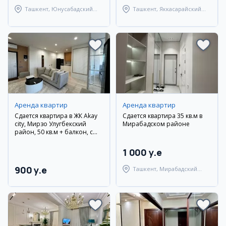
Ташкент, Юнусабадский
Ташкент, Яккасарайский
район
район
Аренда квартир
Аренда квартир
Сдается квартира в ЖК Akay
Сдается квартира 35 кв.м в
city, Мирзо Улугбекский
Мирабадском районе
район, 50 кв.м + балкон, с
мебелью и техникой
1 000 y.e
900 y.e
Ташкент, Мирабадский
район