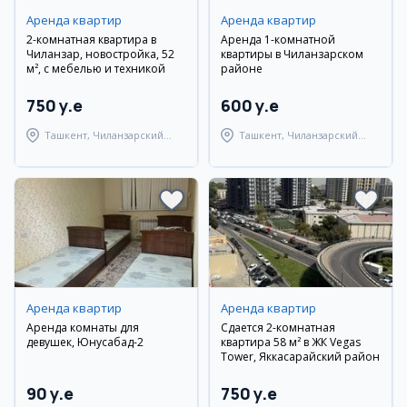
Аренда квартир
Аренда квартир
2-комнатная квартира в
Аренда 1-комнатной
Чиланзар, новостройка, 52
квартиры в Чиланзарском
м², с мебелью и техникой
районе
750 y.e
600 y.e
Ташкент, Чиланзарский
Ташкент, Чиланзарский
район
район
Аренда квартир
Аренда квартир
Аренда комнаты для
Сдается 2-комнатная
девушек, Юнусабад-2
квартира 58 м² в ЖК Vegas
Tower, Яккасарайский район
90 y.e
750 y.e