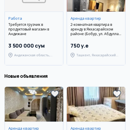
Работа
Аренда квартир
Требуется грузчик в
2-комнатная квартира в
продуктовый магазин в
аренду в Яккасарайском
Андижане
районе (Бобур, ул. Абдулла
Каххара)
3 500 000 сум
750 y.e
Андижанская область,
Ташкент, Яккасарайский
Андижанский район
район
Новые объявления
Аренда квартир
Аренда квартир