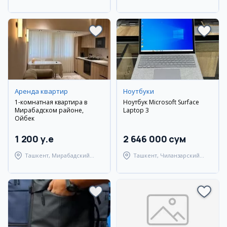
район
район
Аренда квартир
Ноутбуки
1-комнатная квартира в
Ноутбук Microsoft Surface
Мирабадском районе,
Laptop 3
Ойбек
1 200 y.e
2 646 000 сум
Ташкент, Мирабадский
Ташкент, Чиланзарский
район
район