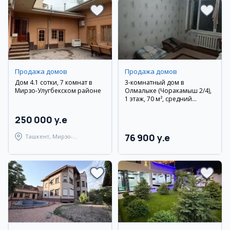
Продажа домов
Продажа домов
Дом 4.1 сотки, 7 комнат в
3-комнатный дом в
Мирзо-Улугбекском районе
Олмалыке (Чоракамыш 2/4),
1 этаж, 70 м², средний
ремонт
250 000 y.e
76 900 y.e
Ташкент, Мирзо-
Улугбекский район