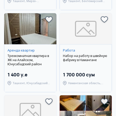
Ташкент, Мирзо-
Ташкент, Бектемирский
Улугбекский район
район
Аренда квартир
Работа
Трехкомнатная квартира в
Набор на работу в швейную
ЖК на Алайском,
фабрику в Намангане
Юнусабадский район
1 400 y.e
1 700 000 сум
Ташкент, Юнусабадский
Наманганская область,
район
Наманганский район