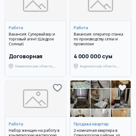
Работа
Работа
Вакансия: Супервайзер и
Вакансия: оператор станка
торговый агент (Шедрое
по производству сетки и
Солнце)
проволоки
Договорная
4 000 000 сум
Наманганская область,
Андижанская область,
Наманганский район
город Андижан
Работа
Продажа квартир
Набор женщин на работу в
2-комнатная квартира в
кондитерскую мастерскую
Олмазорском районе, ул.