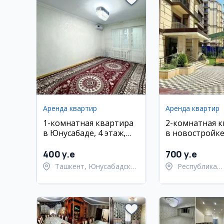
Аренда квартир
Аренда квартир
1-комнатная квартира
2-комнатная 
в Юнусабаде, 4 этаж,
в новостройке
евро ремонт
ул. Нурафшон
400 y.e
700 y.e
Ташкент, Юнусабадский
Республика
район
Каракалпакст
Берунийский 