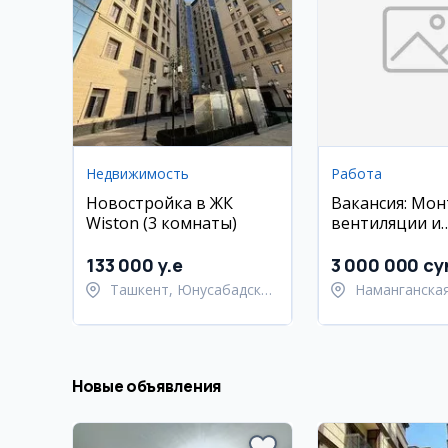
Недвижимость
Работа
Новостройка в ЖК
Вакансия: Мо
Wiston (3 комнаты)
вентиляции и
кондиционир
133 000 y.e
3 000 000 су
Ташкент, Юнусабадский
Наманганская
район
Намангански
Новые объявления