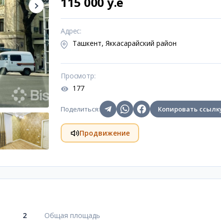
115 000 y.e
Адрес
:
Ташкент, Яккасарайский район
Просмотр
:
177
Поделиться
:
Копировать ссылк
Продвижение
2
Общая площадь