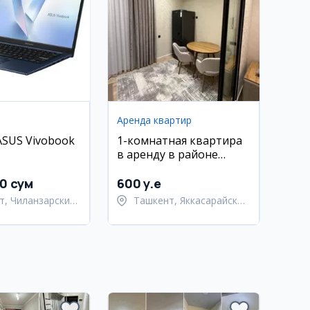
Аренда квартир
ASUS Vivobook
1-комнатная квартира
в аренду в районе
Яккасарай, ориентир
Навруз
00 сум
600 y.e
т, Чиланзарский
Ташкент, Яккасарайский
район