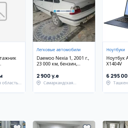
Легковые автомобили
Ноутбуки
нтажник
Daewoo Nexia 1, 2001 г.,
Ноутбук 
23 000 км, бензин,
X1404V
ования
Самарканд
м
2 900 y.e
6 295 0
 область,
Самаркандская
Ташкен
й район
область,
район
Самаркандский район