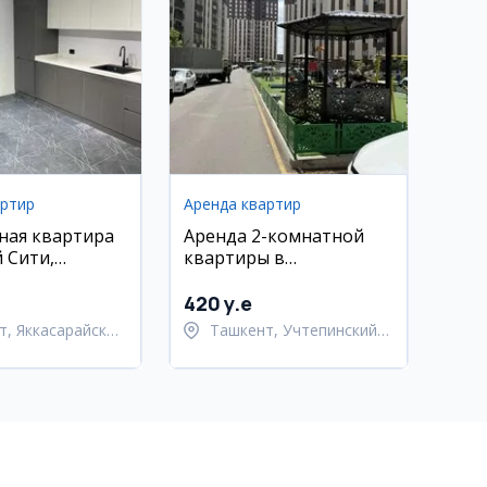
артир
Аренда квартир
ная квартира
Аренда 2-комнатной
 Сити,
квартиры в
йский район
Учтепинском районе
420 y.e
т, Яккасарайский
Ташкент, Учтепинский
район