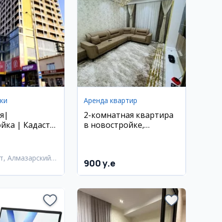
ки
Аренда квартир
я|
2-комнатная квартира
йка | Кадастр
в новостройке,
арк Олмазар 3-
Яккасарой, 90 м²
я квартира
т, Алмазарский
900 y.e