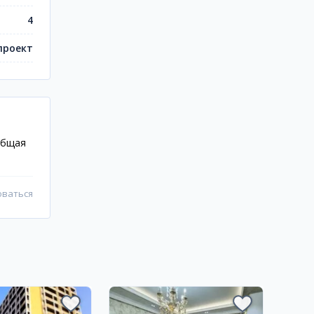
4
проект
 Общая
оваться