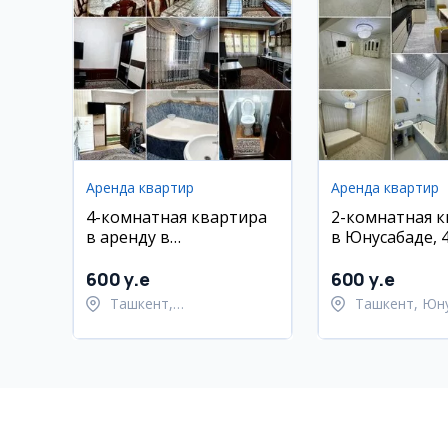
Аренда квартир
Аренда квартир
4-комнатная квартира
2-комнатная 
в аренду в
в Юнусабаде, 4
Шайхантахурском
58 м², евроре
районе, Ибн Сино
мебель
600 y.e
600 y.e
Ташкент,
Ташкент, Юн
Шайхантахурский район
район