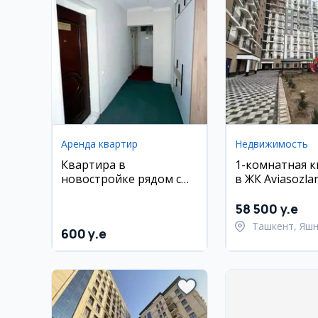
Аренда квартир
Недвижимость
Квартира в
1-комнатная 
новостройке рядом с
в ЖК Aviasozlar
метро Тинчлик
58 500 y.e
Ташкент, Яш
600 y.e
район