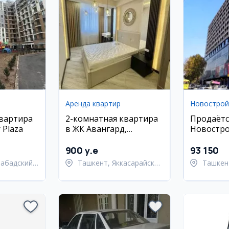
Аренда квартир
Новострой
квартира
2-комнатная квартира
Продаётс
 Plaza
в ЖК Авангард,
Новостро
Яккасарайский район,
| Сити П
55 м², с мебелью
комнатна
900 y.e
93 150
набадский
Ташкент, Яккасарайский
Ташкен
район
район