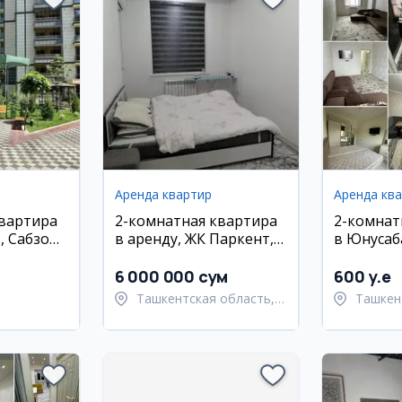
Аренда квартир
Аренда кв
квартира
2-комнатная квартира
2-комнат
, Сабзор,
в аренду, ЖК Паркент,
в Юнусаб
Яшнабадский район, 62
квартал, 
м²
6 000 000 сум
600 y.e
Ташкентская область,
Ташкен
ан,
Паркентский район
район
район