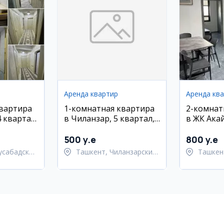
Аренда квартир
Аренда кв
квартира
1-комнатная квартира
2-комнат
 квартал,
в Чиланзар, 5 квартал,
в ЖК Акай
монт,
4/5 этаж, 28 м²
Яккасара
500 y.e
800 y.e
усабадский
Ташкент, Чиланзарский
Ташкен
район
район