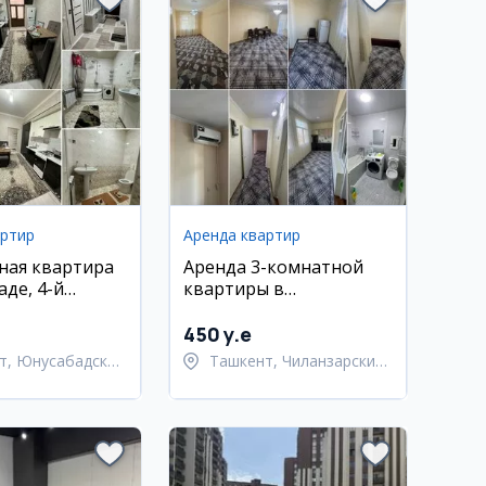
артир
Аренда квартир
ная квартира
Аренда 3-комнатной
аде, 4-й
квартиры в
65 м², 3 этаж
Чиланзарском районе,
Октепа
450 y.e
т, Юнусабадский
Ташкент, Чиланзарский
район