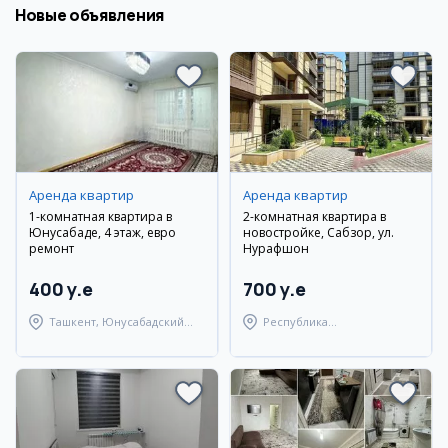
Новые объявления
Аренда квартир
Аренда квартир
1-комнатная квартира в
2-комнатная квартира в
Юнусабаде, 4 этаж, евро
новостройке, Сабзор, ул.
ремонт
Нурафшон
400 y.e
700 y.e
Ташкент, Юнусабадский
Республика
район
Каракалпакстан,
Берунийский район