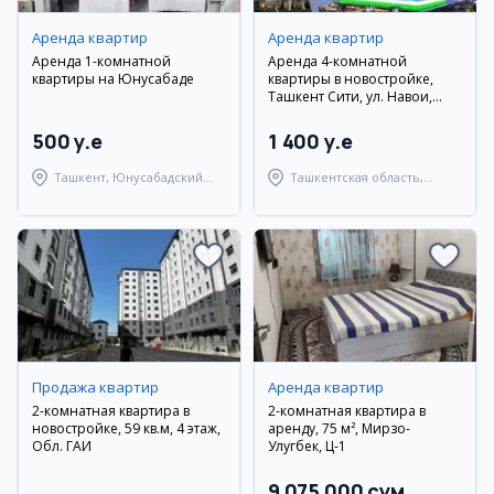
Аренда квартир
Аренда квартир
Аренда 1-комнатной
Аренда 4-комнатной
квартиры на Юнусабаде
квартиры в новостройке,
Ташкент Сити, ул. Навои,
рядом с метро Алишер
Навои
500 y.e
1 400 y.e
Ташкент, Юнусабадский
Ташкентская область,
район
Ташкентский район
Продажа квартир
Аренда квартир
2-комнатная квартира в
2-комнатная квартира в
новостройке, 59 кв.м, 4 этаж,
аренду, 75 м², Мирзо-
Обл. ГАИ
Улугбек, Ц-1
9 075 000 сум