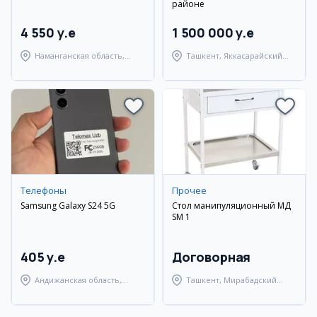
районе
4 550 y.e
1 500 000 y.e
Наманганская область,
Ташкент, Яккасарайский
Наманганский район
район
Телефоны
Прочее
Samsung Galaxy S24 5G
Стол манипуляционный МД
SM 1
405 y.e
Договорная
Андижанская область,
Ташкент, Мирабадский
город Андижан
район