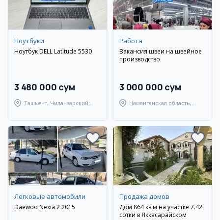
Ноутбуки
Работа
Ноутбук DELL Latitude 5530
Вакансия швеи на швейное
производство
3 480 000 сум
3 000 000 сум
Ташкент, Чиланзарский
Наманганская область,
район
Наманганский район
Легковые автомобили
Продажа домов
Daewoo Nexia 2 2015
Дом 864 кв.м на участке 7.42
сотки в Яккасарайском