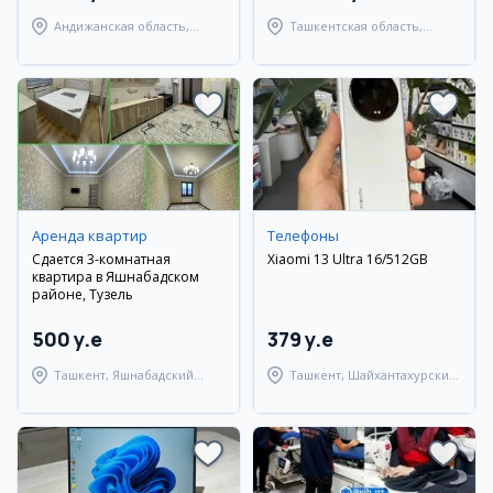
Андижанская область,
Ташкентская область,
Андижанский район
Паркентский район
Аренда квартир
Телефоны
Сдается 3-комнатная
Xiaomi 13 Ultra 16/512GB
квартира в Яшнабадском
районе, Тузель
500 y.e
379 y.e
Ташкент, Яшнабадский
Ташкент, Шайхантахурский
район
район