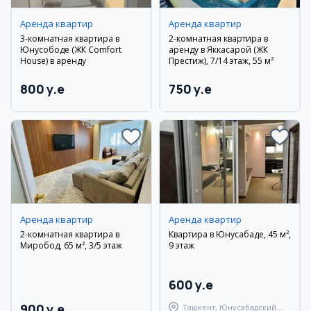
Аренда квартир
Аренда квартир
3-комнатная квартира в
2-комнатная квартира в
Юнусободе (ЖК Comfort
аренду в Яккасарой (ЖК
House) в аренду
Престиж), 7/14 этаж, 55 м²
800 y.e
750 y.e
Аренда квартир
Аренда квартир
2-комнатная квартира в
Квартира в Юнусабаде, 45 м²,
Миробод, 65 м², 3/5 этаж
9 этаж
600 y.e
900 y.e
Ташкент, Юнусабадский