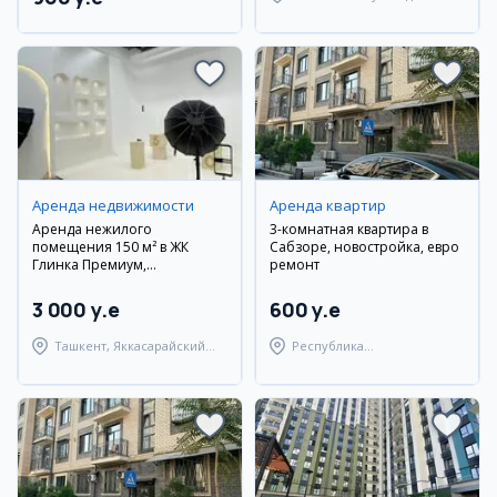
район
Аренда недвижимости
Аренда квартир
Аренда нежилого
3-комнатная квартира в
помещения 150 м² в ЖК
Сабзоре, новостройка, евро
Глинка Премиум,
ремонт
Яккасарайский район
3 000 y.e
600 y.e
Ташкент, Яккасарайский
Республика
район
Каракалпакстан,
Берунийский район