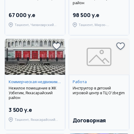
район
67 000 y.e
98 500 y.e
Ташкент, Чиланзарский
Ташкент, Мирзо-
район
Улугбекский район
Коммерческая недвижимость
Работа
Нежилое помещение в ЖК
Инструктор в детский
Узбегим, Яккасарайский
игровой центр в ТЦ O'zbegim
район
3 500 y.e
Договорная
Ташкент, Яккасарайский
район