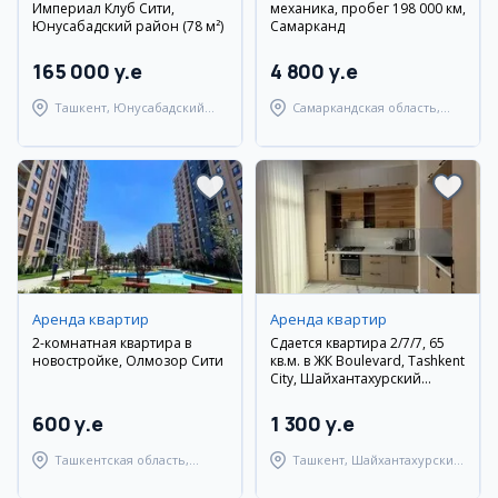
Империал Клуб Сити,
механика, пробег 198 000 км,
Юнусабадский район (78 м²)
Самарканд
165 000 y.e
4 800 y.e
Ташкент, Юнусабадский
Самаркандская область,
район
Самаркандский район
Аренда квартир
Аренда квартир
2-комнатная квартира в
Сдается квартира 2/7/7, 65
новостройке, Олмозор Сити
кв.м. в ЖК Boulevard, Tashkent
City, Шайхантахурский
район
600 y.e
1 300 y.e
Ташкентская область,
Ташкент, Шайхантахурский
Ташкентский район
район