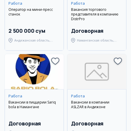
Работа
Работа
Оператор на мини-пресс
Вакансия торгового
станок
представителя в компанию
DistrPro
2 500 000 сум
Договорная
Андижанская область,
Наманганская область,
Андижанский район
Наманганский район
Работа
Работа
Вакансии в пиццерии Sariq
Вакансии в компании
bola в Намангане
ASLZAR в Андижоне
Договорная
Договорная