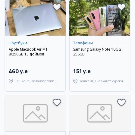
Ноутбуки
Телефоны
Apple MacBook Air M1
Samsung Galaxy Note 10 5G
8/256GB 13 дюймов
256GB
460 y.e
151 y.e
Ташкент, Чиланзарский
Ташкент, Шайхантахурский
район
район