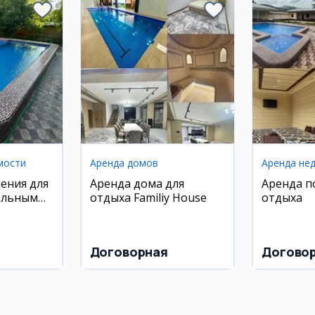
мости
Аренда домов
Аренда не
ения для
Аренда дома для
Аренда п
ольным
отдыха Familiy House
отдыха
иставкой
Договорная
Догово