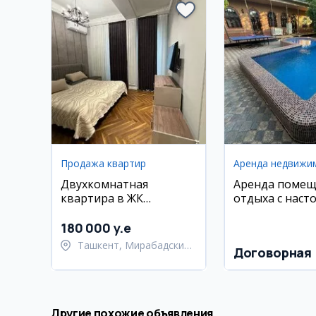
Продажа квартир
Аренда недвижи
Двухкомнатная
Аренда помещ
квартира в ЖК
отдыха с наст
Parkwood, 63 м2
теннисом и пр
180 000 y.e
Ташкент, Мирабадский
Договорная
район
Другие похожие объявления