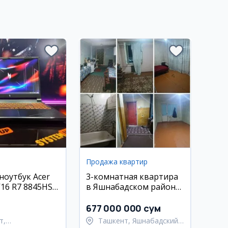
Продажа квартир
ноутбук Acer
3-комнатная квартира
V16 R7 8845HS
в Яшнабадском районе,
Куйлюк
677 000 000 сум
т,
Ташкент, Яшнабадский