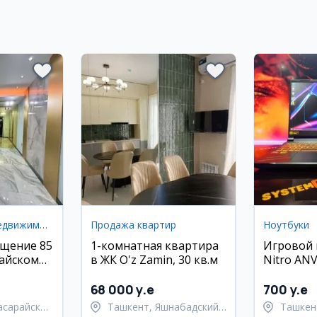
Коммерческая недвижимость
Продажа квартир
Ноутбуки
щение 85
1-комнатная квартира
Игровой 
райском
в ЖК O'z Zamin, 30 кв.м
Nitro AN
RTX 4050
68 000 y.e
700 y.e
асарайский
Ташкент, Яшнабадский
Ташкен