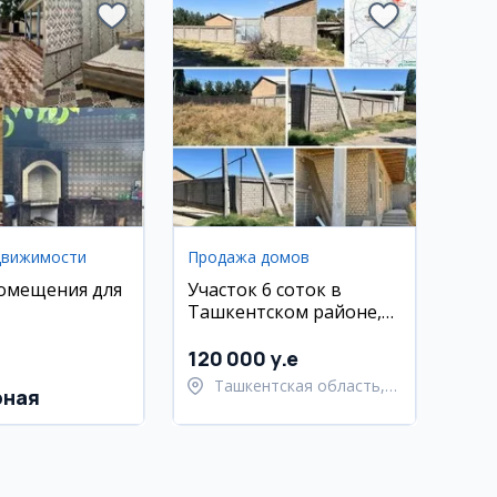
движимости
Продажа домов
омещения для
Участок 6 соток в
Ташкентском районе,
Хасанбой
120 000 y.e
Ташкентская область,
рная
Ташкентский район