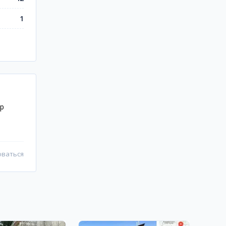
1
ир
оваться