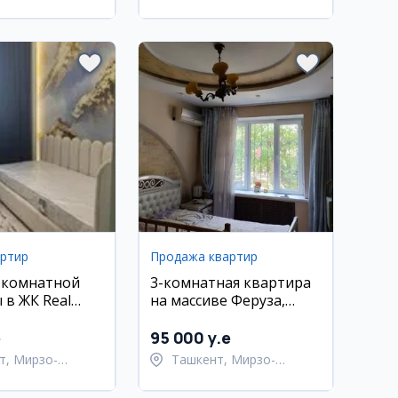
тахурский район
район
артир
Продажа квартир
-комнатной
3-комнатная квартира
 в ЖК Real
на массиве Феруза,
0 кв.м
Мирзо-Улугбекский
район
e
95 000 y.e
т, Мирзо-
Ташкент, Мирзо-
кский район
Улугбекский район