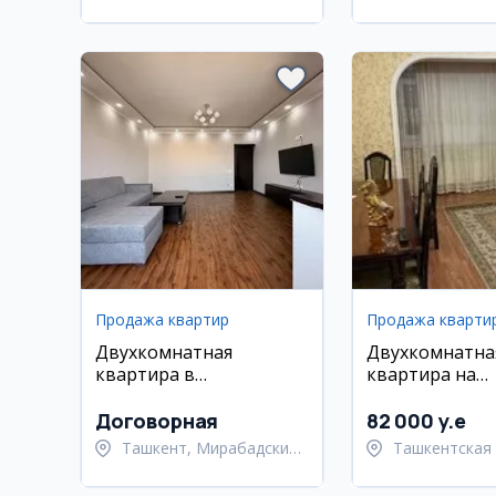
район
район
Продажа квартир
Продажа кварти
Двухкомнатная
Двухкомнатна
квартира в
квартира на
Мирабадском районе
Паркентском, 
Риёзий
Договорная
82 000 y.e
Ташкент, Мирабадский
Ташкентская 
район
Паркентский 