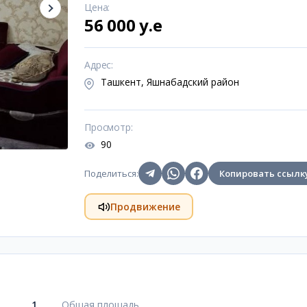
Цена
:
56 000 y.e
Адрес
:
Ташкент, Яшнабадский район
Просмотр
:
90
Поделиться
:
Копировать ссылк
Продвижение
1
Общая площадь