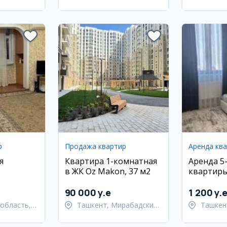
район
Шайхан
р
Продажа квартир
Аренда кв
я
Квартира 1-комнатная
Аренда 5
в ЖК Oz Makon, 37 м2
квартиры
массив
House, 14
90 000 y.e
1 200 y.
область,
Ташкент, Мирабадский
Ташкен
район
район
Улугбе