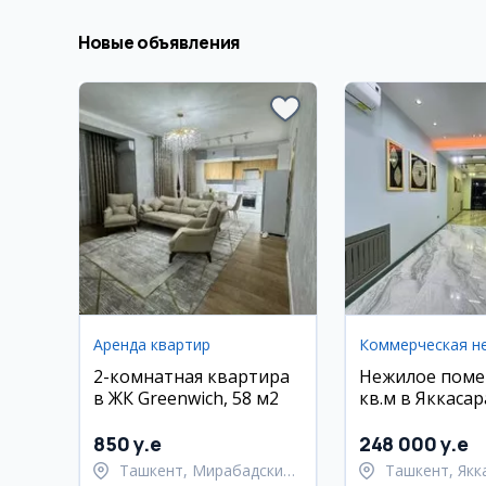
Новые объявления
Аренда квартир
2-комнатная квартира
Нежилое поме
в ЖК Greenwich, 58 м2
кв.м в Яккаса
районе
850 y.e
248 000 y.e
Ташкент, Мирабадский
Ташкент, Якк