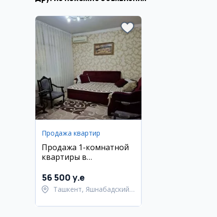
Продажа квартир
Продажа 1-комнатной
квартиры в
Яшнабадском районе,
Ависозлар 1
56 500 y.e
Ташкент, Яшнабадский
район