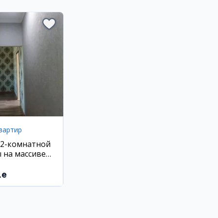
вартир
 2-комнатной
 на массиве
.e