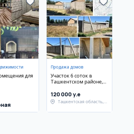
движимости
Продажа домов
омещения для
Участок 6 соток в
Ташкентском районе,
Хасанбой
120 000 y.e
Ташкентская область,
рная
Ташкентский район