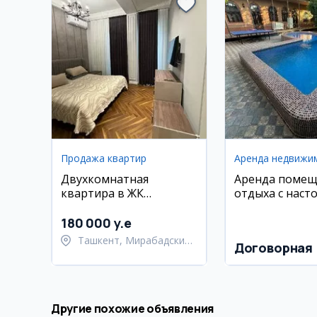
Продажа квартир
Аренда недвижи
Двухкомнатная
Аренда помещ
квартира в ЖК
отдыха с наст
Parkwood, 63 м2
теннисом и пр
180 000 y.e
Ташкент, Мирабадский
Договорная
район
Другие похожие объявления