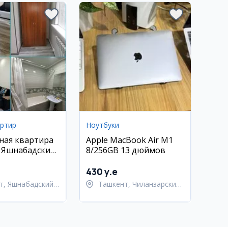
артир
Ноутбуки
ная квартира
Apple MacBook Air M1
, Яшнабадский
8/256GB 13 дюймов
л. Кадышева
430 y.e
т, Яшнабадский
Ташкент, Чиланзарский
район