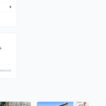
4
4-
оваться