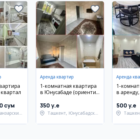
р
Аренда квартир
Аренда кв
квартира
1-комнатная квартира
1-комнат
-квартал
в Юнусабаде (ориентир
в аренду
Самара) в аренду
район, у
0 сум
350 y.e
500 y.e
анзарский
Ташкент, Юнусабадский
Ташкен
район
район