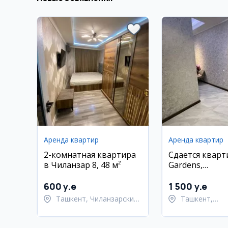
Аренда квартир
Аренда квартир
2-комнатная квартира
Сдается кварт
в Чиланзар 8, 48 м²
Gardens,
Шайхантахурс
район, Ташкен
600 y.e
1 500 y.e
кв.м.
Ташкент, Чиланзарский
Ташкент,
район
Шайхантахур