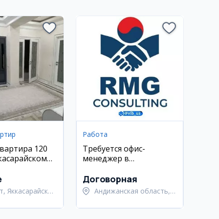
артир
Работа
квартира 120
Требуется офис-
ккасарайском
менеджер в
ЖК на Шота
консалтинговую
 3/4/9
компанию
e
Договорная
т, Яккасарайский
Андижанская область,
Андижанский район