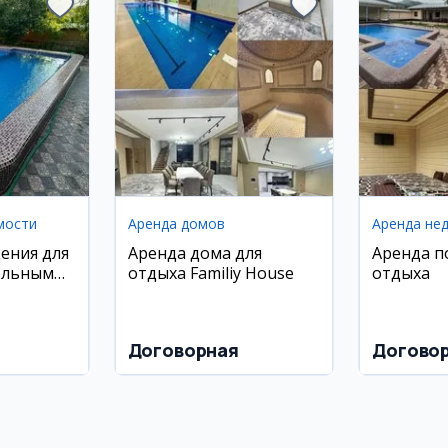
мости
Аренда домов
Аренда не
ения для
Аренда дома для
Аренда п
ольным
отдыха Familiy House
отдыха
иставкой
Договорная
Догово