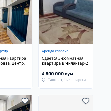
артир
Аренда квартир
ная квартира
Сдается 3-комнатная
овза, центр,
квартира в Чиланзар-2
монт
4 800 000 сум
Ташкент, Чиланзарский
e
район