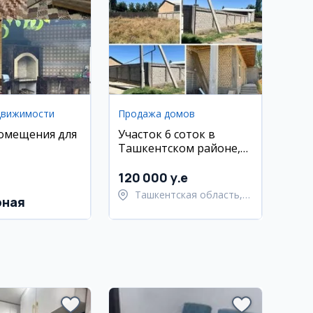
движимости
Продажа домов
омещения для
Участок 6 соток в
Ташкентском районе,
Хасанбой
120 000 y.e
Ташкентская область,
рная
Ташкентский район