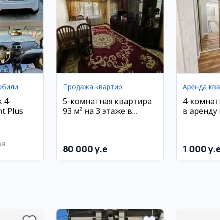
обили
Продажа квартир
Аренда кв
 4-
5-комнатная квартира
4-комнат
t Plus
93 м² на 3 этаже в
в аренду 
районе Атлас (Фрунзе)
центр, е
ремонт
ая
80 000 y.e
1 000 y.
ий район