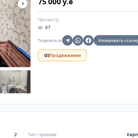
75 000 y.e
Просмотр
:
67
Поделиться
:
Копировать ссылк
Продвижение
2
Тип строения
Кир