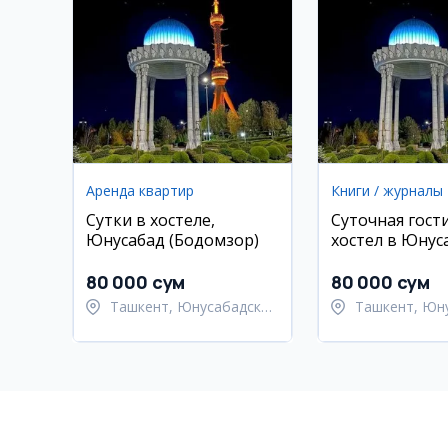
Аренда квартир
Книги / журналы
Сутки в хостеле,
Суточная гост
Юнусабад (Бодомзор)
хостел в Юнус
метро Бодомз
80 000 сум
80 000 сум
Ташкент, Юнусабадский
Ташкент, Юн
район
район