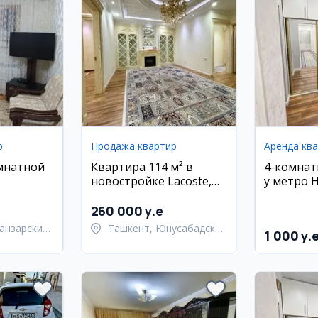
р
Продажа квартир
Аренда кв
мнатной
Квартира 114 м² в
4-комнат
новостройке Lacoste,
у метро Н
 районе
Юнусабад
евро-ре
260 000 y.e
анзарский
Ташкент, Юнусабадский
1 000 y.
район