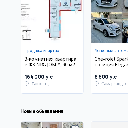
Продажа квартир
Легковые автом
3-комнатная квартира
Chevrolet Spark
в ЖК NRG JOMIY, 90 м2
позиция Elegan
164 000 y.e
8 500 y.e
Ташкент,
Самаркандск
Шайхантахурский район
область,
Самаркандск
Новые объявления