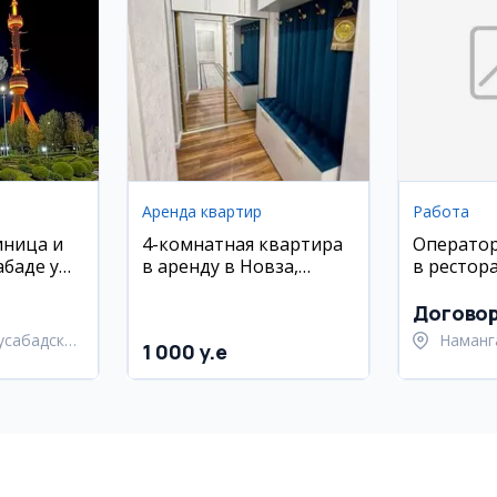
Аренда квартир
Работа
иница и
4-комнатная квартира
Оператор
абаде у
в аренду в Новза,
в рестор
ор
центр, евро-люкс
ремонт
Догово
усабадский
Наманг
1 000 y.e
Наманг