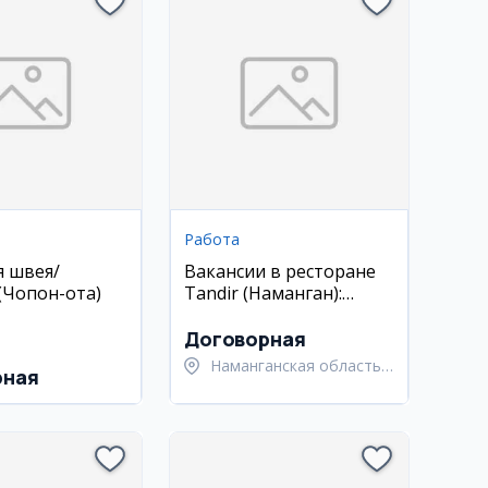
Работа
я швея/
Вакансии в ресторане
(Чопон-ота)
Tandir (Наманган):
салатчик, хостес,
кондитер, шашлычник
Договорная
Наманганская область,
рная
Наманганский район