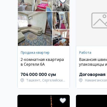
Продажа квартир
Работа
2-комнатная квартира
Вакансия швеи
в Сергели 6А
упаковщицы 
гладильщицы 
швейный цех
704 000 000 сум
Договорная
Ташкент, Сергелийский
Наманганская
район
Намангански