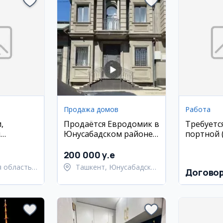
Продажа домов
Работа
,
Продаётся Евродомик в
Требуетс
и
Юнусабадском районе,
портной 
в
5 комнат, 3 уровня, 2
сотки
200 000 y.e
 область,
Ташкент, Юнусабадский
Догово
й район
район