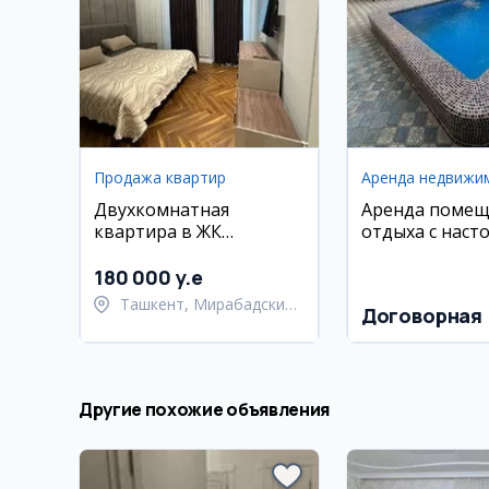
Продажа квартир
Аренда недвижи
Двухкомнатная
Аренда помещ
квартира в ЖК
отдыха с наст
Parkwood, 63 м2
теннисом и пр
180 000 y.e
Ташкент, Мирабадский
Договорная
район
Другие похожие объявления