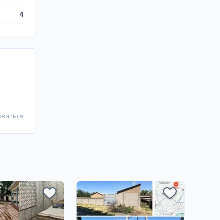
4
оваться