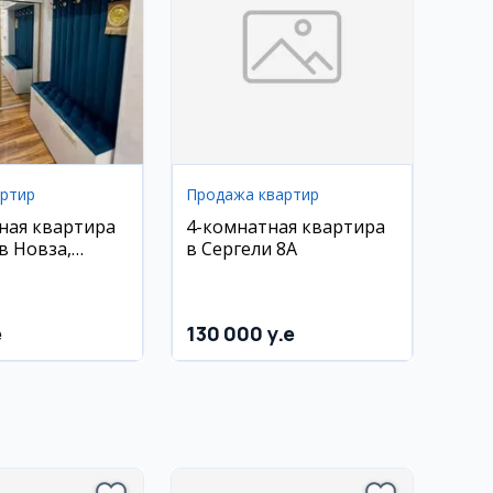
артир
Продажа квартир
ная квартира
4-комнатная квартира
в Новза,
в Сергели 8А
вро-люкс
e
130 000 y.e