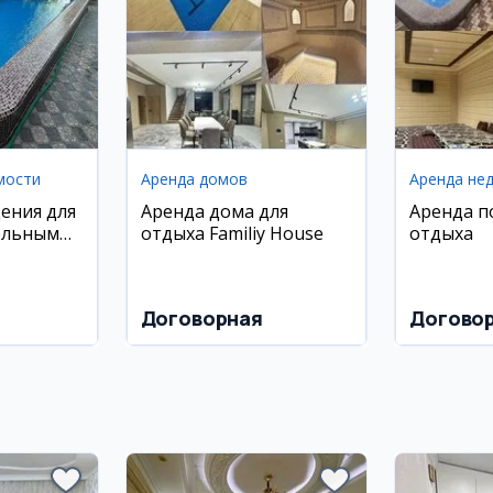
мости
Аренда домов
Аренда не
ения для
Аренда дома для
Аренда п
ольным
отдыха Familiy House
отдыха
иставкой
Договорная
Догово