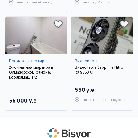
Ташкентская область,
Ташкент, Мирзо-
Ташкентский район
Улугбекский район
Продажа квартир
Видеокарты
2-комнатная квартира в
Видеокарта Sapphire Nitro+
Олмазорском районе,
RX 9060 XT
Коракамаш 1/2
560 y.e
56 000 y.e
Ташкент, Шайхантахурский
район