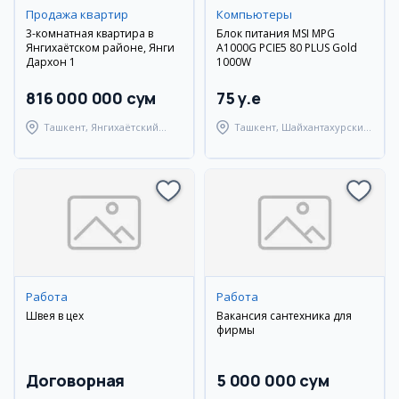
Продажа квартир
Компьютеры
3-комнатная квартира в
Блок питания MSI MPG
Янгихаётском районе, Янги
A1000G PCIE5 80 PLUS Gold
Дархон 1
1000W
816 000 000 сум
75 y.e
Ташкент, Янгихаётский
Ташкент, Шайхантахурский
район
район
Работа
Работа
Швея в цех
Вакансия сантехника для
фирмы
Договорная
5 000 000 сум