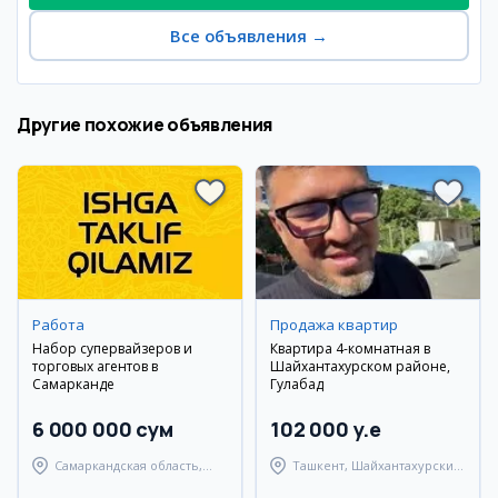
Все объявления
→
Другие похожие объявления
Работа
Продажа квартир
Набор супервайзеров и
Квартира 4-комнатная в
торговых агентов в
Шайхантахурском районе,
Самарканде
Гулабад
6 000 000 сум
102 000 y.e
Самаркандская область,
Ташкент, Шайхантахурский
Самаркандский район
район