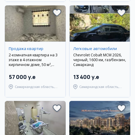
Продажа квартир
Легковые автомобили
2-комнатная квартира на 3
Chevrolet Cobalt MCM 2026,
этаже в 4-этажном
черный, 1600 км, газ/бензин,
кирпичном доме, 50 м²,
Самарканд
Самарканд, ул. Гагарина
57 000 y.e
13 400 y.e
Самаркандская область,
Самаркандская область,
Самаркандский район
Самаркандский район