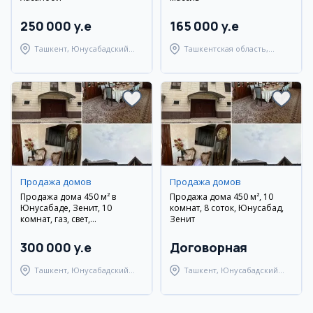
250 000 y.e
165 000 y.e
Ташкент, Юнусабадский
Ташкентская область,
район
Ташкентский район
Продажа домов
Продажа домов
Продажа дома 450 м² в
Продажа дома 450 м², 10
Юнусабаде, Зенит, 10
комнат, 8 соток, Юнусабад,
комнат, газ, свет,
Зенит
канализация
300 000 y.e
Договорная
Ташкент, Юнусабадский
Ташкент, Юнусабадский
район
район