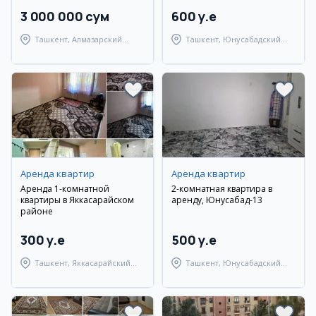
3 000 000 сум
600 y.e
Ташкент, Алмазарский
Ташкент, Юнусабадский
район
район
Аренда квартир
Аренда квартир
Аренда 1-комнатной
2-комнатная квартира в
квартиры в Яккасарайском
аренду, Юнусабад-13
районе
300 y.e
500 y.e
Ташкент, Яккасарайский
Ташкент, Юнусабадский
район
район