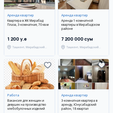
Аренда квартир
Аренда квартир
Квартира в ЖК Мирабад
Аренда 1-комнатной
Плаза, 3-комнатная, 70 кв.м
квартиры в Мирабадском
районе
1 200 y.e
7 200 000 сум
Ташкент, Мирабадский
Ташкент, Мирабадский
район
район
Работа
Аренда квартир
Вакансия для женщин и
3-комнатная квартира в
девушек на производство
аренду, Юнусабадский
хлебобулочных изделий
район, 18 квартал