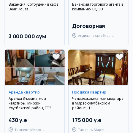
Вакансия: Сотрудник в кафе
Вакансия торгового агента в
Bear House
компанию OQ SU
Договорная
3 000 000 сум
Андижанская область,
Андижанский район
Аренда квартир
Продажа квартир
Аренда 3-комнатной
Четырехкомнатная квартира
квартиры, Мирзо-
в Мирзо-Улугбекском
Улугбекский район, ТТЗ
районе, Ц-1
430 y.e
175 000 y.e
Ташкент, Мирзо-
Ташкент, Мирзо-