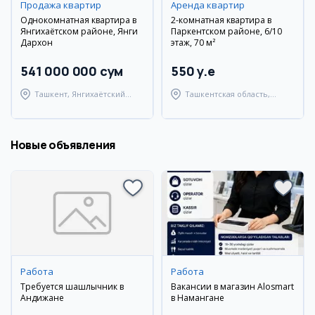
Продажа квартир
Аренда квартир
Однокомнатная квартира в
2-комнатная квартира в
Янгихаётском районе, Янги
Паркентском районе, 6/10
Дархон
этаж, 70 м²
541 000 000 сум
550 y.e
Ташкент, Янгихаётский
Ташкентская область,
район
Паркентский район
Новые объявления
Работа
Работа
Требуется шашлычник в
Вакансии в магазин Alosmart
Андижане
в Намангане