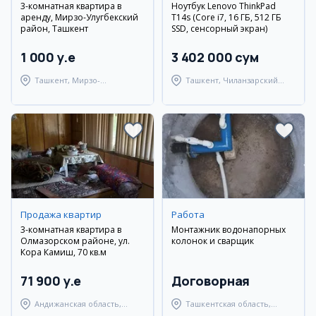
3-комнатная квартира в
Ноутбук Lenovo ThinkPad
аренду, Мирзо-Улугбекский
T14s (Core i7, 16 ГБ, 512 ГБ
район, Ташкент
SSD, сенсорный экран)
1 000 y.e
3 402 000 сум
Ташкент, Мирзо-
Ташкент, Чиланзарский
Улугбекский район
район
Продажа квартир
Работа
3-комнатная квартира в
Монтажник водонапорных
Олмазорском районе, ул.
колонок и сварщик
Кора Камиш, 70 кв.м
71 900 y.e
Договорная
Андижанская область,
Ташкентская область,