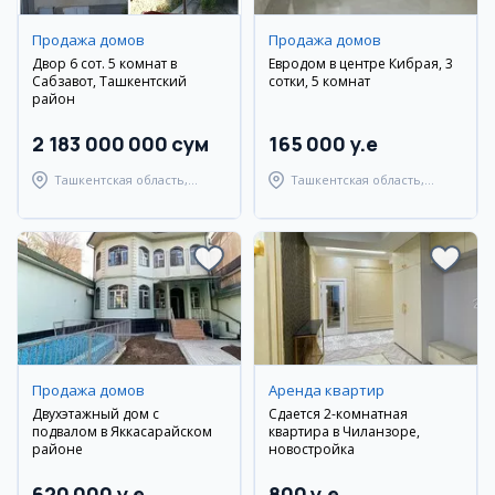
Продажа домов
Продажа домов
Двор 6 сот. 5 комнат в
Евродом в центре Кибрая, 3
Сабзавот, Ташкентский
сотки, 5 комнат
район
2 183 000 000 сум
165 000 y.e
Ташкентская область,
Ташкентская область,
Ташкентский район
Кибрайский район
Продажа домов
Аренда квартир
Двухэтажный дом с
Сдается 2-комнатная
подвалом в Яккасарайском
квартира в Чиланзоре,
районе
новостройка
620 000 y.e
800 y.e