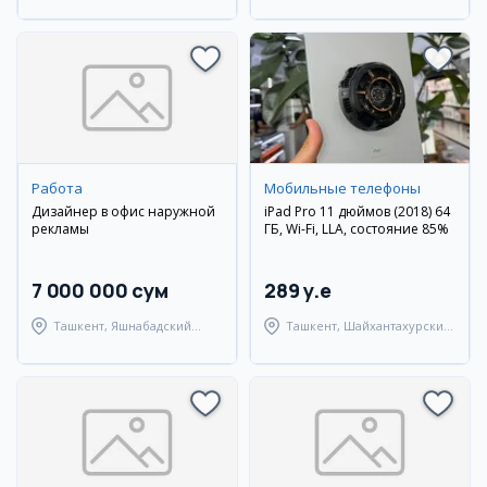
город Андижан
Янгиюльский район
Работа
Мобильные телефоны
Дизайнер в офис наружной
iPad Pro 11 дюймов (2018) 64
рекламы
ГБ, Wi-Fi, LLA, состояние 85%
7 000 000 сум
289 y.e
Ташкент, Яшнабадский
Ташкент, Шайхантахурский
район
район