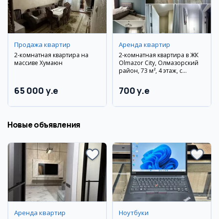
Продажа квартир
Аренда квартир
2-комнатная квартира на
2-комнатная квартира в ЖК
массиве Хумаюн
Olmazor City, Олмазорский
район, 73 м², 4 этаж, с
мебелью и техникой
65 000 y.e
700 y.e
Новые объявления
Аренда квартир
Ноутбуки