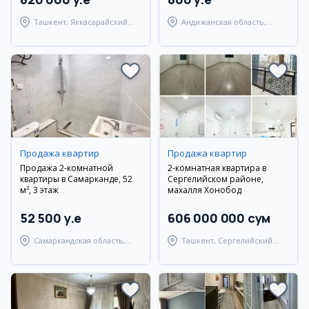
Ташкент, Яккасарайский
Андижанская область,
район
город Андижан
Продажа квартир
Продажа квартир
Продажа 2-комнатной
2-комнатная квартира в
квартиры в Самарканде, 52
Сергелийском районе,
м², 3 этаж
махалля Хонобод
52 500 y.e
606 000 000 сум
Самаркандская область,
Ташкент, Сергелийский
Самаркандский район
район