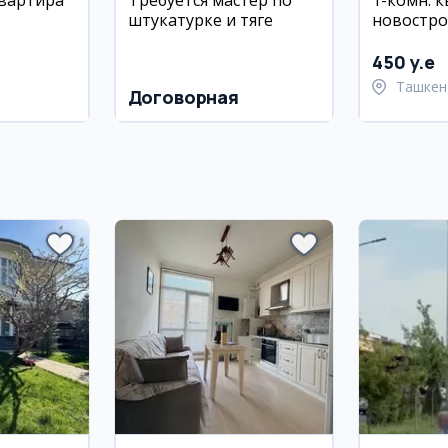
квартира
Требуется мастер по
1-комн. 
штукатурке и тяге
новостро
 район,
Шайханта
м²
450 y.e
Ташкен
Договорная
Шайхан