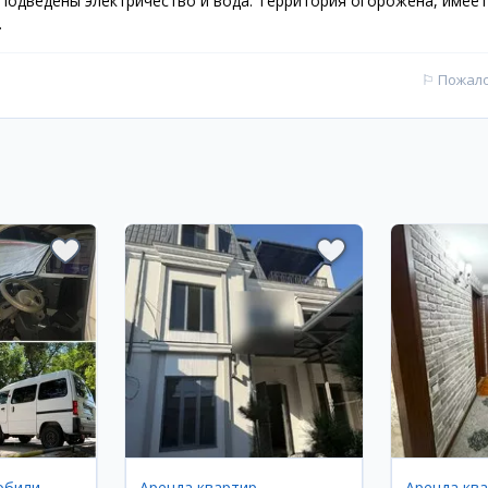
 Подведены электричество и вода. Территория огорожена, имеет
.
⚐
Пожал
обили
Аренда квартир
Аренда кв