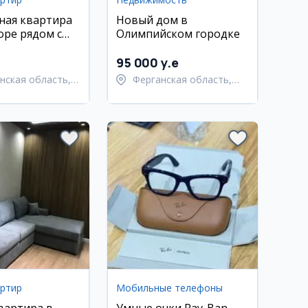
ная квартира
Новый дом в
оре рядом с
Олимпийском городке
вза
95 000 y.e
нская область,
Ферганская область,
Андижан
Узбекистанский район
артир
Мобильные телефоны