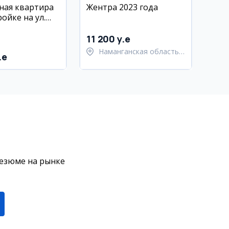
ная квартира
Жентра 2023 года
ойке на ул.
 45.5 кв.м,
11 200 y.e
Наманганская область,
.e
Наманганский район
резюме на рынке