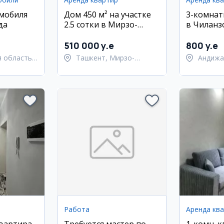
мобиля
Дом 450 м² на участке
3-комнат
да
2.5 сотки в Мирзо-
в Чиланз
Улугбекском районе
метро На
510 000 y.e
800 y.e
 область,
Ташкент, Мирзо-
Андижа
ий район
Улугбекский район
город 
Работа
Аренда кв