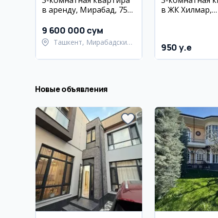
3-комнатная квартира
3-комнатная 
в аренду, Мирабад, 75
в ЖК Хилмар,
кв.м, 3 этаж
Яккасаройский
10/12 этаж, 80 
9 600 000 сум
Ташкент, Мирабадский
950 y.e
район
Новые объявления