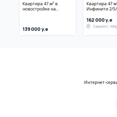
Квартира 47 м² в
Квартира 47 м
новостройке на
Инфинити 2/5/
Новомосковской, евро-
Мирабадский 
люкс, с мебелью и
дизайнерский 
162 000 y.e
техникой
мебель и техн
Ташкент, Ми
139 000 y.e
район
Интернет-серви