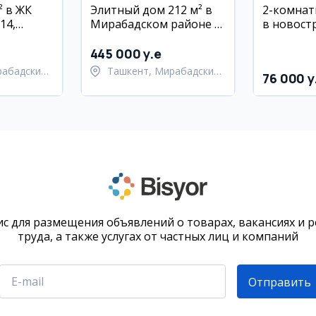
² в ЖК
Элитный дом 212 м² в
2-комнат
14,
Мирабадском районе с
в новостр
район,
ремонтом и мебелью
Нурафшон,
ремонт,
11/11 эт.
445 000 y.e
ика
рабадский
Ташкент, Мирабадский
76 000 y
район
с для размещения объявлений о товарах, вакансиях и 
труда, а также услугах от частных лиц и компаний
Отправить