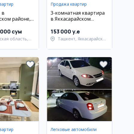
вартир
Продажа квартир
 в
3-комнатная квартира
ском районе, 3
в Яккасарайском
58 м², 2 этаж
районе, 70 м²,
вторичное жилье
 000 сум
153 000 y.e
ская область,
Ташкент, Яккасарайский
адский район
район
вартир
Легковые автомобили