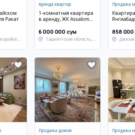
Аренда квартир
Продажа к
райском
1-комнатная квартира
Квартира
ля Ракат
в аренду, ЖК Assalom
Янгиабад
Mahtumquli, Яшнабад
комнаты, 
6 000 000 сум
858 000
асарайский
Ташкентская область,
Джизак
Паркентский район
Янгиаб
р
Продажа домов
Продажа к