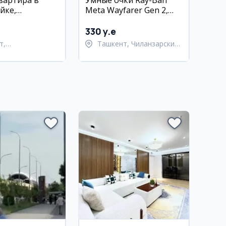
квартира в
Умные очки Ray-Ban
йке,
Meta Wayfarer Gen 2,
хур, 30 м²
Shiny Cosmic Blue, S50
330 y.e
т,
Ташкент, Чиланзарский
тахурский район
район