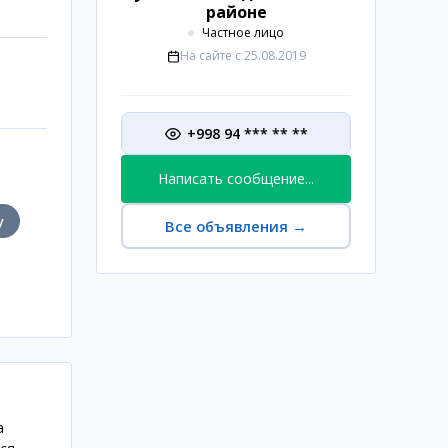
районе
Частное лицо
На сайте с
25.08.2019
+998 94 *** ** **
Написать сообщение...
у
Все объявления
→
а