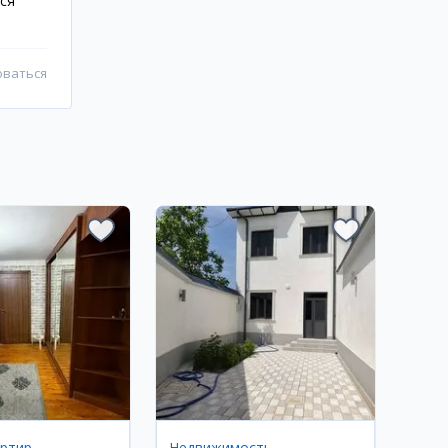
ся
оваться
артир
Недвижимость