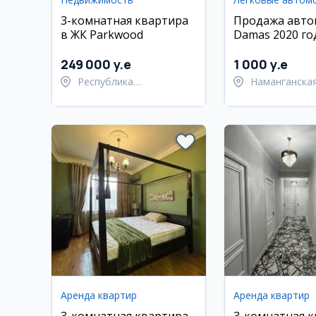
3-комнатная квартира
Продажа авто
в ЖК Parkwood
Damas 2020 го
249 000 y.e
1 000 y.e
Республика
Наманганская
Каракалпакстан,
Янгикурганск
Нукусский район
Аренда квартир
Аренда квартир