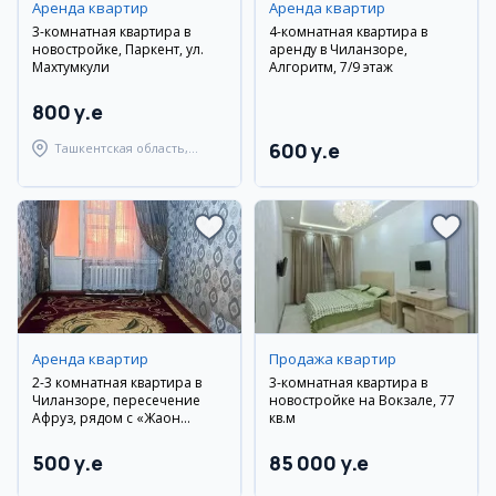
Аренда квартир
Аренда квартир
3-комнатная квартира в
4-комнатная квартира в
новостройке, Паркент, ул.
аренду в Чиланзоре,
Махтумкули
Алгоритм, 7/9 этаж
800 y.e
600 y.e
Ташкентская область,
Паркентский район
Аренда квартир
Продажа квартир
2-3 комнатная квартира в
3-комнатная квартира в
Чиланзоре, пересечение
новостройке на Вокзале, 77
Афруз, рядом с «Жаҳон
кв.м
тиллари», новый ремонт
500 y.e
85 000 y.e