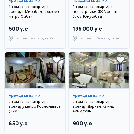
Аренда квартир
Продажа квартир
1-комнатная квартира в
3-комнатная квартира в
аренду в Мирабаде, рядом с
новостройке, ЖК Modern
метро Ойбек
Stroy, Юнусабад
500 y.e
135 000 y.e
Ташкент, Мирабадский
Ташкент, Юнусабадский
район
район
Аренда квартир
Аренда квартир
2-комнатная квартира в
2-комнатная квартира в
аренду у метро Космонавтов
аренду, Дархан, Хамид
(ЦУМ)
Алимджан
650 y.e
900 y.e