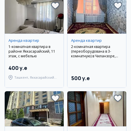
Аренда квартир
Аренда квартир
1-комнатная квартира в
2-комнатная квартира
районе Яккасарайский, 11
(переоборудована в 3-
этаж, с мебелью
комнатную) в Чиланзоре,
рядом с «Jahon Tillari»
400 y.e
500 y.e
Ташкент, Яккасарайский
район