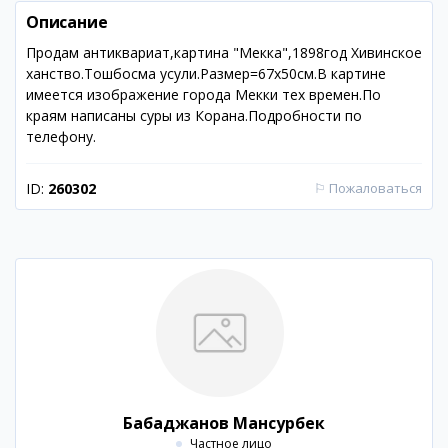
Описание
Продам антиквариат,картина "Мекка",1898год Хивинское
ханство.Тошбосма усули.Размер=67х50см.В картине
имеется изображение города Мекки тех времен.По
краям написаны суры из Корана.Подробности по
телефону.
ID:
260302
⚐
Пожаловаться
Бабаджанов Мансурбек
Частное лицо