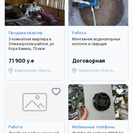
Продажа квартир
Работа
3-комнатная квартира в
Монтажник водонапорных
Олмазорском районе, ул.
колонок и сварщик
Кора Камиш, 70 кв.м
71 900 y.e
Договорная
Андижанская область,
Ташкентская область,
город Андижан
Янгиюльский район
Работа
Мобильные телефоны