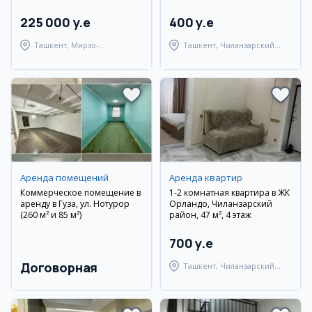
225 000 y.e
400 y.e
Ташкент, Мирзо-
Ташкент, Чиланзарский
Улугбекский район
район
Аренда помещений
Аренда квартир
Коммерческое помещение в
1-2 комнатная квартира в ЖК
аренду в Гуза, ул. Нотурор
Орландо, Чиланзарский
(260 м² и 85 м²)
район, 47 м², 4 этаж
700 y.e
Договорная
Ташкент, Чиланзарский
район