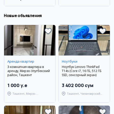
район
Новые объявления
Аренда квартир
Ноутбуки
3-комнатная квартира в
Ноутбук Lenovo ThinkPad
аренду, Мирзо-Улугбекский
T14s (Core i7, 16 ГБ, 512 ГБ
район, Ташкент
SSD, сенсорный экран)
1 000 y.e
3 402 000 сум
Ташкент, Мирзо-
Ташкент, Чиланзарский
Улугбекский район
район