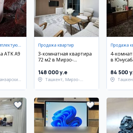
Аксессуары и комплектующие
Продажа квартир
Продажа к
а ATK A9
3-комнатная квартира
4-комнат
72 м2 в Мирзо-
в Юнусаб
Улугбекском районе
районе, 8
148 000 y.e
84 500 y
анзарский
Ташкент, Мирзо-
Ташкен
Улугбекский район
район