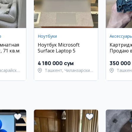
р
Ноутбуки
омнатная
Ноутбук Microsoft
Картридж
 71 кв.м
Surface Laptop 5
Продаю 
упаковке
4 180 000 сум
350 000
асарайский
Ташкент, Чиланзарский
Ташкен
район
Улугбе