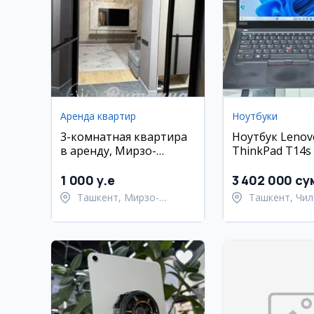
Аренда квартир
Ноутбуки
3-комнатная квартира
Ноутбук Lenov
в аренду, Мирзо-
ThinkPad T14s (
Улугбекский район,
16 ГБ, 512 ГБ S
Ташкент
сенсорный экр
1 000 y.e
3 402 000 су
Ташкент, Мирзо-
Ташкент, Чил
Улугбекский район
район