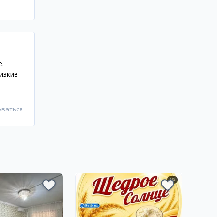
е.
изкие
оваться