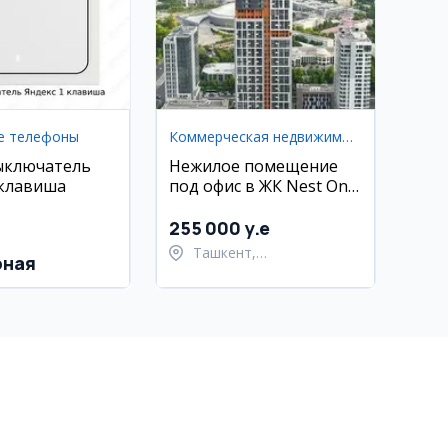
е телефоны
Коммерческая недвижимость
ыключатель
Нежилое помещение
 клавиша
под офис в ЖК Nest One
E Blok, Ташкент-Сити,
56 кв.м
255 000 y.e
Ташкент,
рная
Шайхантахурский район