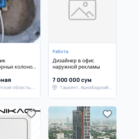
Работа
ик
Дизайнер в офис
орных колонок
наружной рекламы
к
рная
7 000 000 сум
тская область,
Ташкент, Яшнабадский
ьский район
район