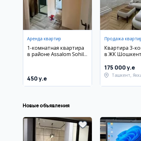
Аренда квартир
Продажа кварти
1-комнатная квартира
Квартира 3-к
в районе Assalom Sohil,
в ЖК Шошкент,
30 м², 8/9 этаж
175 000 y.e
Ташкент, Якк
450 y.e
район
Новые объявления