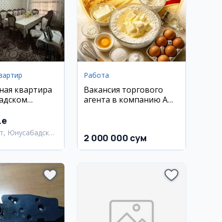
вартир
Работа
ная квартира
Вакансия торгового
адском
агента в компанию AN-
3 м2
SAMO
.e
т, Юнусабадский
2 000 000 сум