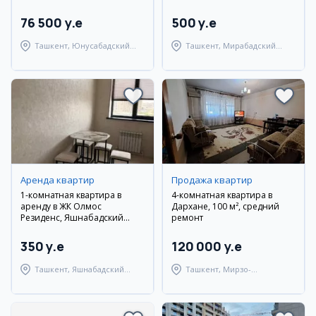
76 500 y.e
500 y.e
Ташкент, Юнусабадский
Ташкент, Мирабадский
район
район
Аренда квартир
Продажа квартир
1-комнатная квартира в
4-комнатная квартира в
аренду в ЖК Олмос
Дархане, 100 м², средний
Резиденс, Яшнабадский
ремонт
район
350 y.e
120 000 y.e
Ташкент, Яшнабадский
Ташкент, Мирзо-
район
Улугбекский район