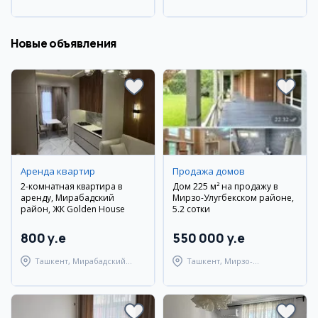
район
район
Новые объявления
Аренда квартир
Продажа домов
2-комнатная квартира в
Дом 225 м² на продажу в
аренду, Мирабадский
Мирзо-Улугбекском районе,
район, ЖК Golden House
5.2 сотки
800 y.e
550 000 y.e
Ташкент, Мирабадский
Ташкент, Мирзо-
район
Улугбекский район