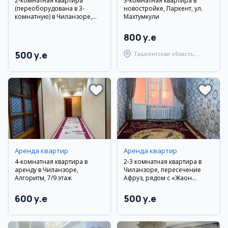
2-комнатная квартира
3-комнатная квартира в
(переоборудована в 3-
новостройке, Паркент, ул.
комнатную) в Чиланзоре,
Махтумкули
рядом с «Jahon Tillari»
800 y.e
500 y.e
Ташкентская область,
Паркентский район
Аренда квартир
Аренда квартир
4-комнатная квартира в
2-3 комнатная квартира в
аренду в Чиланзоре,
Чиланзоре, пересечение
Алгоритм, 7/9 этаж
Афруз, рядом с «Жаҳон
тиллари», новый ремонт
600 y.e
500 y.e