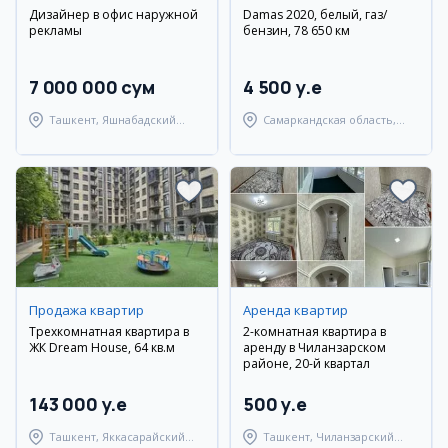
Дизайнер в офис наружной
Damas 2020, белый, газ/
рекламы
бензин, 78 650 км
7 000 000 сум
4 500 y.e
Ташкент, Яшнабадский
Самаркандская область,
район
Самаркандский район
Продажа квартир
Аренда квартир
Трехкомнатная квартира в
2-комнатная квартира в
ЖК Dream House, 64 кв.м
аренду в Чиланзарском
районе, 20-й квартал
143 000 y.e
500 y.e
Ташкент, Яккасарайский
Ташкент, Чиланзарский