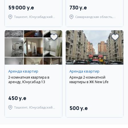
59 000 y.e
730 y.e
Ташкент, Юнусабадский
Самаркандская область,
район
Самаркандский район
Аренда квартир
Аренда квартир
2-комнатная квартира в
Аренда 2-комнатной
аренду, Юнусабад-13
квартиры в ЖК New Life
450 y.e
500 y.e
Ташкент, Юнусабадский
район