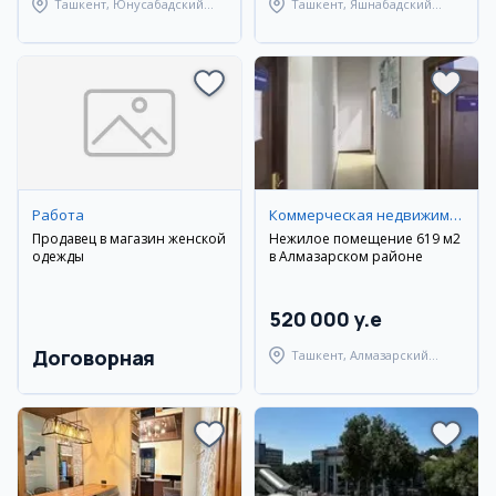
Ташкент, Юнусабадский
Ташкент, Яшнабадский
район
район
Работа
Коммерческая недвижимость
Продавец в магазин женской
Нежилое помещение 619 м2
одежды
в Алмазарском районе
520 000 y.e
Договорная
Ташкент, Алмазарский
район