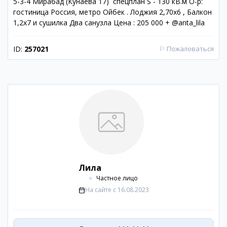
5-3-4 Мирабад (Кунаева 17) спецплан S - 130 кВ.м О-р:
гостиница Россия, метро Ойбек . Лоджия 2,70х6 , Балкон
1,2х7 и сушилка Два санузла Цена : 205 000 + @anta_lila
ID:
257021
⚐
Пожаловаться
Лила
Частное лицо
На сайте с
16.08.2023