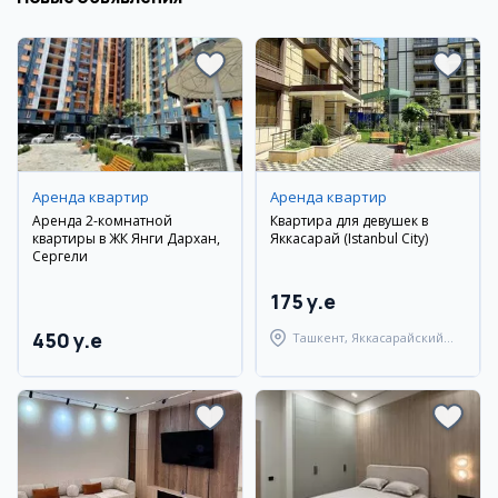
Аренда квартир
Аренда квартир
Аренда 2-комнатной
Квартира для девушек в
квартиры в ЖК Янги Дархан,
Яккасарай (Istanbul City)
Сергели
175 y.e
450 y.e
Ташкент, Яккасарайский
район