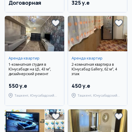
Договорная
325 y.e
Аренда квартир
Аренда квартир
1-комнатная студия в
2-комнатная квартира в
Юнусабаде на Ц5, 43 м²,
Юнусабад Gallery, 62 м², 4
дизайнерский ремонт
этаж
550 y.e
450 y.e
Ташкент, Юнусабадский
Ташкент, Юнусабадский
район
район