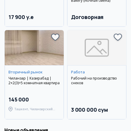
Bakery (ночная смена)
17 900 y.e
Договорная
Вторичный рынок
Работа
Чиланзар | Казирабад |
Рабочий на производство
2+2(3)=5 комнатная квартира
снеков
145 000
3 000 000 сум
Ташкент, Чиланзарский
район
Новые объявления