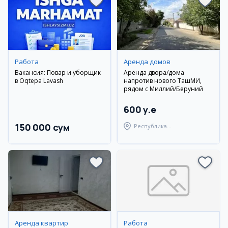
Работа
Аренда домов
Вакансия: Повар и уборщик
Аренда двора/дома
в Oqtepa Lavash
напротив нового ТашМИ,
рядом с Миллий/Беруний
600 y.e
150 000 сум
Республика
Каракалпакстан,
Берунийский район
Аренда квартир
Работа