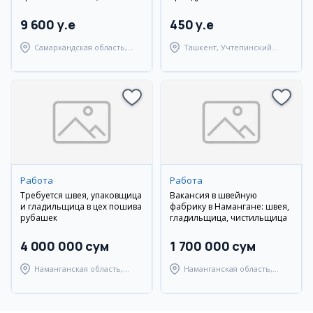
метан, Самарканд
9 600 y.e
450 y.e
Самаркандская область,
Ташкент, Учтепинский
Самаркандский район
район
Работа
Работа
Требуется швея, упаковщица
Вакансия в швейную
и гладильщица в цех пошива
фабрику в Намангане: швея,
рубашек
гладильщица, чистильщица
4 000 000 сум
1 700 000 сум
Наманганская область,
Наманганская область,
Наманганский район
Наманганский район