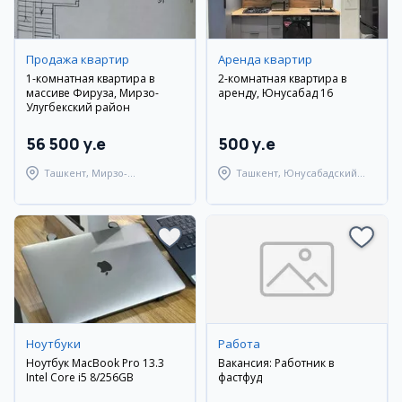
Продажа квартир
Аренда квартир
1-комнатная квартира в
2-комнатная квартира в
массиве Фируза, Мирзо-
аренду, Юнусабад 16
Улугбекский район
56 500 y.e
500 y.e
Ташкент, Мирзо-
Ташкент, Юнусабадский
Улугбекский район
район
Ноутбуки
Работа
Ноутбук MacBook Pro 13.3
Вакансия: Работник в
Intel Core i5 8/256GB
фастфуд