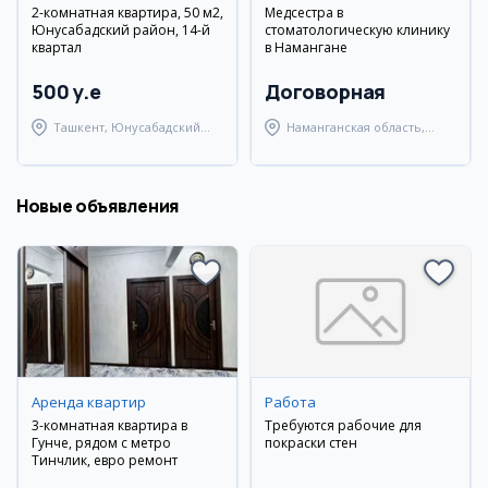
2-комнатная квартира, 50 м2,
Медсестра в
Юнусабадский район, 14-й
стоматологическую клинику
квартал
в Намангане
500 y.e
Договорная
Ташкент, Юнусабадский
Наманганская область,
район
Наманганский район
Новые объявления
Аренда квартир
Работа
3-комнатная квартира в
Требуются рабочие для
Гунче, рядом с метро
покраски стен
Тинчлик, евро ремонт