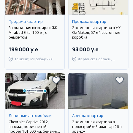
Продажа квартир
Продажа квартир
3-комнатная квартира в ЖК
2-комнатная квартира в ЖК
Mirabad Elite, 100 м², с
Oz Makon, 57 м², состояние
ремонтом
коробка
199 000 y.e
93 000 y.e
Ташкент, Мирабадский
Ферганская область,
район
Ферганский район
Легковые автомобили
Аренда квартир
Chevrolet Captiva 2012,
2-комнатная квартира в
автомат, коричневый,
новостройке Чиланзар 26 в
пробег 101 000 км, бензин/
аренду