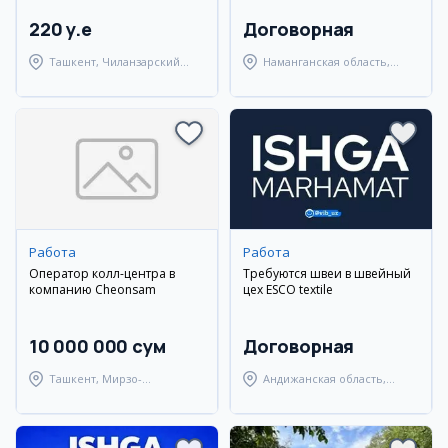
220 y.e
Договорная
Ташкент, Чиланзарский
Наманганская область,
район
Наманганский район
Работа
Работа
Оператор колл-центра в
Требуются швеи в швейный
компанию Cheonsam
цех ESCO textile
10 000 000 сум
Договорная
Ташкент, Мирзо-
Андижанская область,
Улугбекский район
Андижанский район