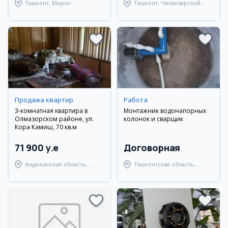
Ташкент, Мирзо-
Ташкент, Чиланзарский
Улугбекский район
район
Продажа квартир
Работа
3-комнатная квартира в
Монтажник водонапорных
Олмазорском районе, ул.
колонок и сварщик
Кора Камиш, 70 кв.м
71 900 y.e
Договорная
Андижанская область,
Ташкентская область,
город Андижан
Янгиюльский район