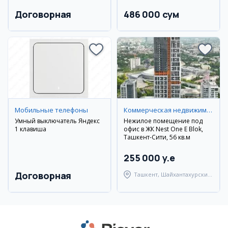
Договорная
486 000 сум
Мобильные телефоны
Коммерческая недвижимость
Умный выключатель Яндекс
Нежилое помещение под
1 клавиша
офис в ЖК Nest One E Blok,
Ташкент-Сити, 56 кв.м
255 000 y.e
Договорная
Ташкент, Шайхантахурский
район