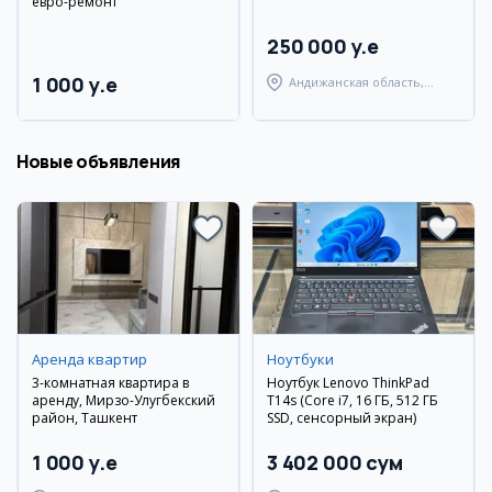
евро-ремонт
250 000 y.e
1 000 y.e
Андижанская область,
город Андижан
Новые объявления
Аренда квартир
Ноутбуки
3-комнатная квартира в
Ноутбук Lenovo ThinkPad
аренду, Мирзо-Улугбекский
T14s (Core i7, 16 ГБ, 512 ГБ
район, Ташкент
SSD, сенсорный экран)
1 000 y.e
3 402 000 сум