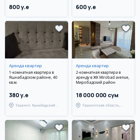
800 y.e
600 y.e
Аренда квартир
Аренда квартир
1-комнатная квартира в
2-комнатная квартира в
Яшнабадском районе, 40
аренду в ЖК Mirobad avenue,
кв.м.
Миробадский район
380 y.e
18 000 000 сум
Ташкент, Яшнабадский
Ташкентская область,
район
Ташкентский район