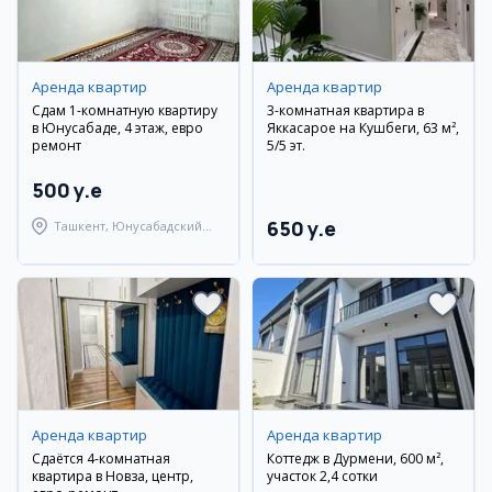
Аренда квартир
Аренда квартир
Сдам 1-комнатную квартиру
3-комнатная квартира в
в Юнусабаде, 4 этаж, евро
Яккасарое на Кушбеги, 63 м²,
ремонт
5/5 эт.
500 y.e
650 y.e
Ташкент, Юнусабадский
район
Аренда квартир
Аренда квартир
Сдаётся 4-комнатная
Коттедж в Дурмени, 600 м²,
квартира в Новза, центр,
участок 2,4 сотки