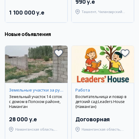
990 y.e
1 100 000 y.e
Ташкент, Чиланзарский
район
Новые объявления
Земельные участки за рубежом
Работа
Земельный участок 14 соток
Воспитательница и повар в
с домом в Попском районе,
детский сад Leaders House
Наманган
(Наманган)
28 000 y.e
Договорная
Наманганская область,
Наманганская область,
Наманганский район
Наманганский район