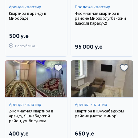
Аренда квартир
Продажа квартир
Квартира в аренду в
4-комнатная квартира в
Миробаде
районе Мирзо Улугбекский
(массив Карасу-2)
500 y.e
95 000 y.e
Республика
Каракалпакстан, Нукусский
район
Аренда квартир
Аренда квартир
2-комнатная квартира в
Квартира в Юнусабадском
аренду, Яшнабадский
районе (метро Минор)
район, ул. Лисунова
400 y.e
650 y.e