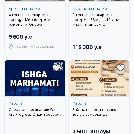
Аренда квартир
Продажа квартир
4-комнатная квартира в
3-комнатная квартира в
аренду в Мирабадском
продаже, 88 м², 11/12 этаж,
районе (м. Ойбек)
кирпичный дом,
Техногазоил
9 600 y.e
115 000 y.e
Ташкент, Мирабадский
район
Работа
Работа
Оператор в компанию We
Работа на производство
Are Progress, Ойдин бозорча
теста в Самарканде
3 500 000 сум