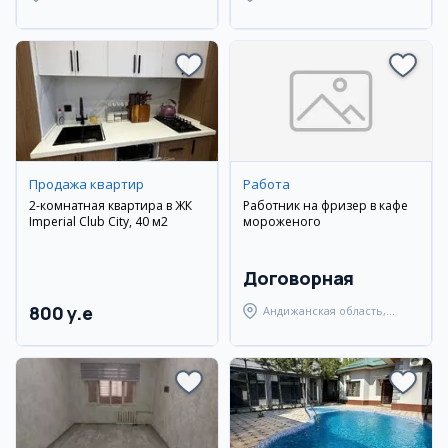
Наманганский район
Паркентский район
Продажа квартир
Работа
2-комнатная квартира в ЖК
Работник на фризер в кафе
Imperial Club City, 40 м2
мороженого
Договорная
800 y.e
Андижанская область,
Андижанский район