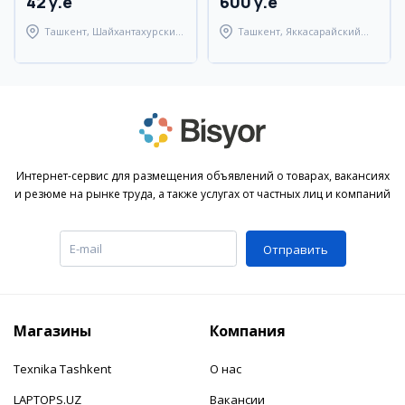
42 y.e
600 y.e
Ташкент, Шайхантахурский
Ташкент, Яккасарайский
район
район
Интернет-сервис для размещения объявлений о товарах, вакансиях
и резюме на рынке труда, а также услугах от частных лиц и компаний
Отправить
Магазины
Компания
Texnika Tashkent
О нас
LAPTOPS.UZ
Вакансии