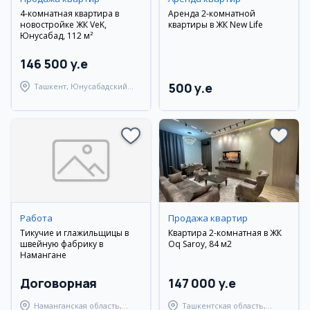
4-комнатная квартира в
Аренда 2-комнатной
новостройке ЖК VeK,
квартиры в ЖК New Life
Юнусабад, 112 м²
146 500 y.e
500 y.e
Ташкент, Юнусабадский
район
Работа
Продажа квартир
Тикучие и глажильщицы в
Квартира 2-комнатная в ЖК
швейную фабрику в
Oq Saroy, 84 м2
Намангане
Договорная
147 000 y.e
Наманганская область,
Ташкентская область,