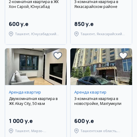
2-комнатная квартира в ЖК
3-комнатная квартира в
Хон Сарой, Юнусабад
Яккасарайском районе
600 y.e
850 y.e
Ташкент, Юнусабадский
Ташкент, Яккасарайский
район
район
Аренда квартир
Аренда квартир
Двухкомнатная квартира в
3-комнатная квартира в
ЖК Akay City, 50 кв.м
новостройке, Махтумкули
1 000 y.e
600 y.e
Ташкент, Мирзо-
Ташкентская область,
Улугбекский район
Паркентский район